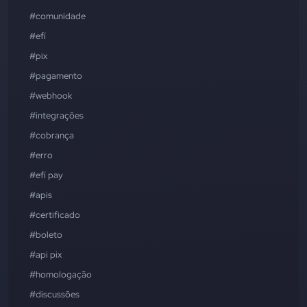
#comunidade
#efí
#pix
#pagamento
#webhook
#integrações
#cobrança
#erro
#efí pay
#apis
#certificado
#boleto
#api pix
#homologação
#discussões