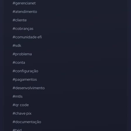
#gerencianet
#atendimento
#cliente
#cobranças
#comunidade efí
#sdk
#problema
#conta
#configuração
#pagamentos
#desenvolvimento
#mtls
#qr code
#chave pix
#documentação
#txid