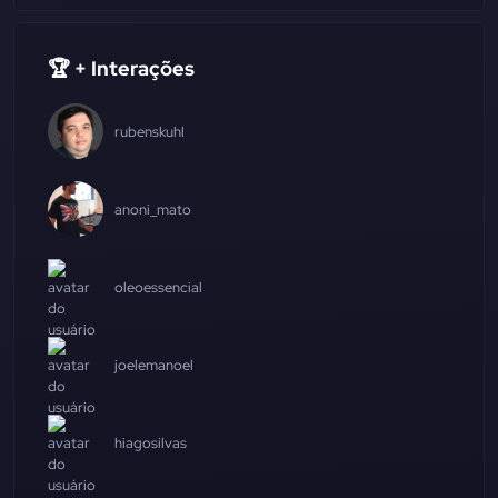
🏆 + Interações
rubenskuhl
anoni_mato
oleoessencial
joelemanoel
hiagosilvas