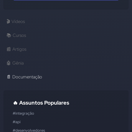
🎬
Vídeos
📚
Cursos
📰
Artigos
🤖
Gênia
📄
Documentação
🔥 Assuntos Populares
#integração
#api
#desenvolvedores