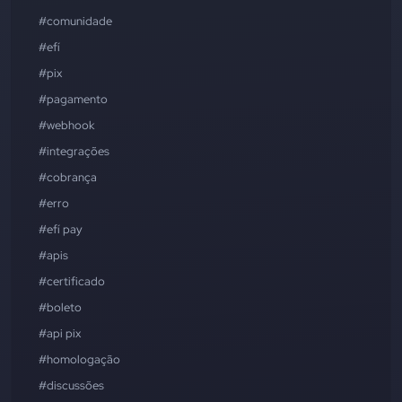
#comunidade
#efí
#pix
#pagamento
#webhook
#integrações
#cobrança
#erro
#efí pay
#apis
#certificado
#boleto
#api pix
#homologação
#discussões