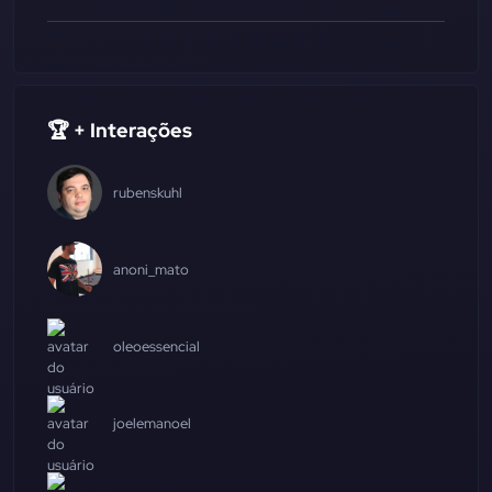
🏆 + Interações
rubenskuhl
anoni_mato
oleoessencial
joelemanoel