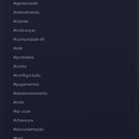
#gerencianet
#atendimento
#cliente
#cobranças
#comunidade efí
#sdk
#problema
#conta
#configuração
#pagamentos
#desenvolvimento
#mtls
#qr code
#chave pix
#documentação
#txid