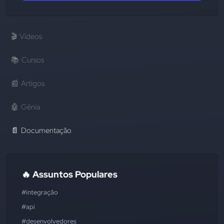
🎬
Vídeos
📚
Cursos
📰
Artigos
🤖
Gênia
📄
Documentação
🔥 Assuntos Populares
#integração
#api
#desenvolvedores