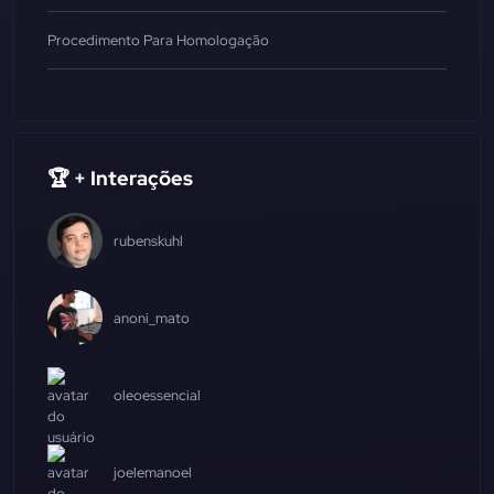
Procedimento Para Homologação
🏆 + Interações
rubenskuhl
anoni_mato
oleoessencial
joelemanoel