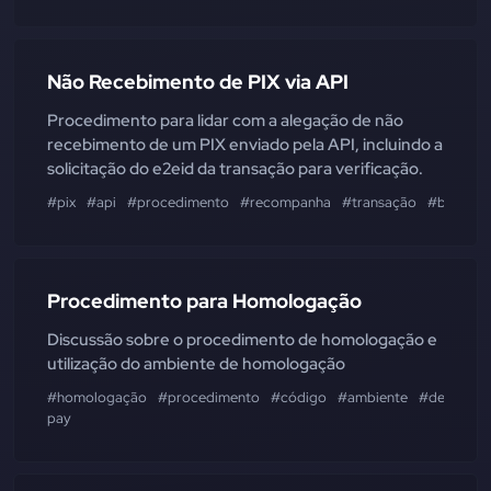
Não Recebimento de PIX via API
Procedimento para lidar com a alegação de não
recebimento de um PIX enviado pela API, incluindo a
solicitação do e2eid da transação para verificação.
#pix
#api
#procedimento
#recompanha
#transação
#banco
Procedimento para Homologação
Discussão sobre o procedimento de homologação e
utilização do ambiente de homologação
#homologação
#procedimento
#código
#ambiente
#desenvol
pay