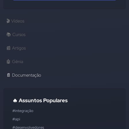
🎬
Vídeos
📚
Cursos
📰
Artigos
🤖
Gênia
📄
Documentação
🔥 Assuntos Populares
#integração
#api
#desenvolvedores