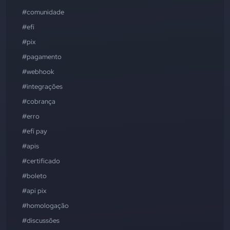
#comunidade
#efí
#pix
#pagamento
#webhook
#integrações
#cobrança
#erro
#efí pay
#apis
#certificado
#boleto
#api pix
#homologação
#discussões