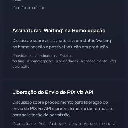
#cartão de crédito
Assinaturas 'Waiting' na Homologação
Discussão sobre as assinaturas com status 'waiting'
na homologação e possível solução em produção
#novidades
#assinaturas
#status
waiting
#homologação
#prioridades
#procedimento
#produçã
de crédito
Liberação do Envio de PIX via API
Discussão sobre procedimento para liberação do
envio de PIX via API e preenchimento de formulário
para solicitação de permissão.
#comunidade
#efí
#api
#pix
#envio
#procedimento
#formulá