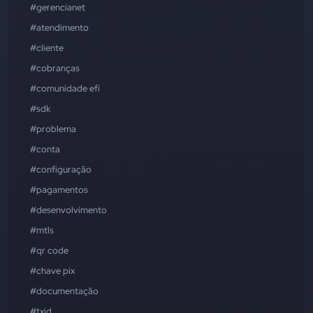
#gerencianet
#atendimento
#cliente
#cobranças
#comunidade efí
#sdk
#problema
#conta
#configuração
#pagamentos
#desenvolvimento
#mtls
#qr code
#chave pix
#documentação
#txid