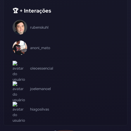
🏆 + Interações
rubenskuhl
anoni_mato
oleoessencial
joelemanoel
hiagosilvas