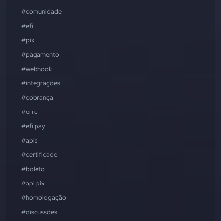
#comunidade
#efí
#pix
#pagamento
#webhook
#integrações
#cobrança
#erro
#efí pay
#apis
#certificado
#boleto
#api pix
#homologação
#discussões