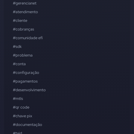
#gerencianet
#atendimento
#cliente
#cobranças
#comunidade efí
#sdk
#problema
#conta
#configuração
#pagamentos
#desenvolvimento
#mtls
#qr code
#chave pix
#documentação
#txid