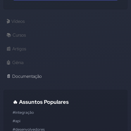
🎬
Vídeos
📚
Cursos
📰
Artigos
🤖
Gênia
📄
Documentação
🔥 Assuntos Populares
#integração
#api
#desenvolvedores