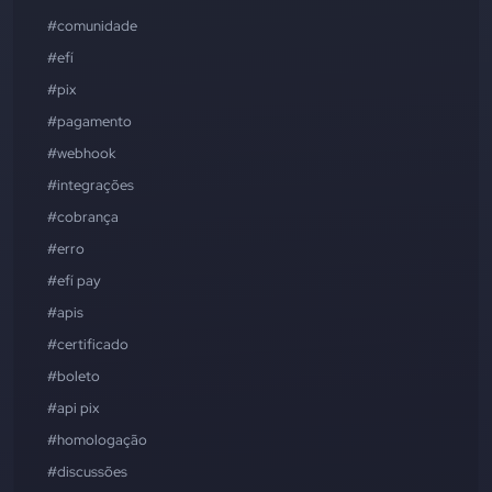
#comunidade
#efí
#pix
#pagamento
#webhook
#integrações
#cobrança
#erro
#efí pay
#apis
#certificado
#boleto
#api pix
#homologação
#discussões