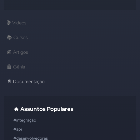
🎬
Vídeos
📚
Cursos
📰
Artigos
🤖
Gênia
📄
Documentação
🔥 Assuntos Populares
#integração
#api
#desenvolvedores