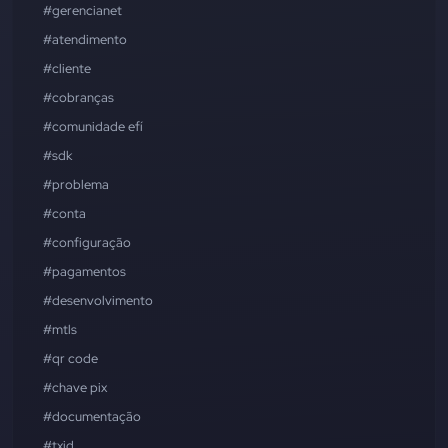
#gerencianet
#atendimento
#cliente
#cobranças
#comunidade efí
#sdk
#problema
#conta
#configuração
#pagamentos
#desenvolvimento
#mtls
#qr code
#chave pix
#documentação
#txid