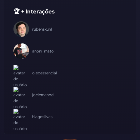
🏆 + Interações
rubenskuhl
anoni_mato
oleoessencial
joelemanoel
hiagosilvas