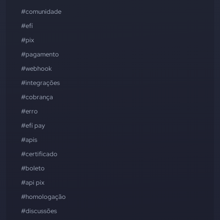
#comunidade
#efí
#pix
#pagamento
#webhook
#integrações
#cobrança
#erro
#efí pay
#apis
#certificado
#boleto
#api pix
#homologação
#discussões