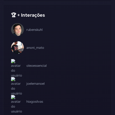
🏆 + Interações
rubenskuhl
anoni_mato
oleoessencial
joelemanoel
hiagosilvas