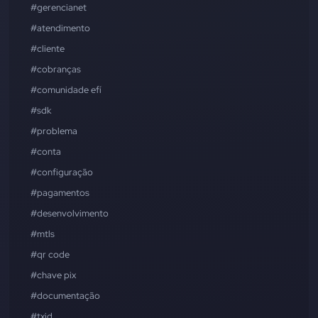
#gerencianet
#atendimento
#cliente
#cobranças
#comunidade efí
#sdk
#problema
#conta
#configuração
#pagamentos
#desenvolvimento
#mtls
#qr code
#chave pix
#documentação
#txid