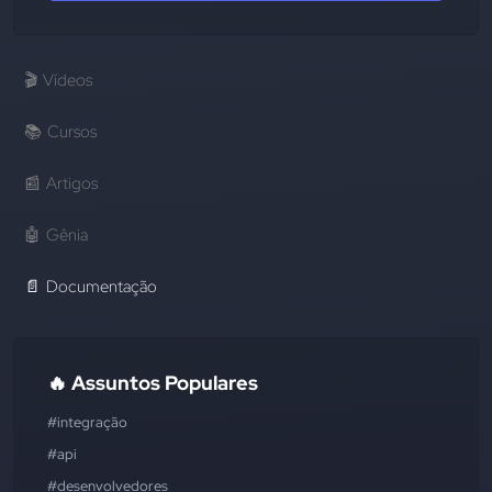
🎬
Vídeos
📚
Cursos
📰
Artigos
🤖
Gênia
📄
Documentação
🔥 Assuntos Populares
#integração
#api
#desenvolvedores