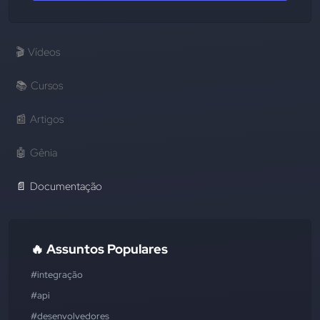
🎬
Vídeos
📚
Cursos
📰
Artigos
🤖
Gênia
📄
Documentação
🔥 Assuntos Populares
#integração
#api
#desenvolvedores