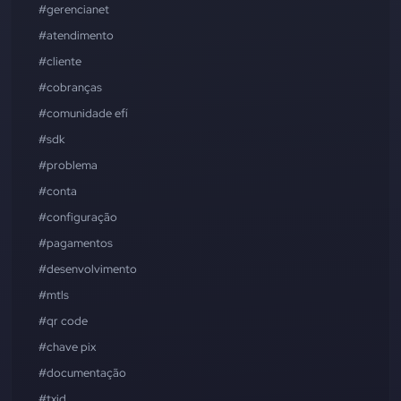
#gerencianet
#atendimento
#cliente
#cobranças
#comunidade efí
#sdk
#problema
#conta
#configuração
#pagamentos
#desenvolvimento
#mtls
#qr code
#chave pix
#documentação
#txid