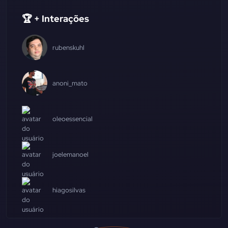
🏆 + Interações
rubenskuhl
anoni_mato
oleoessencial
joelemanoel
hiagosilvas