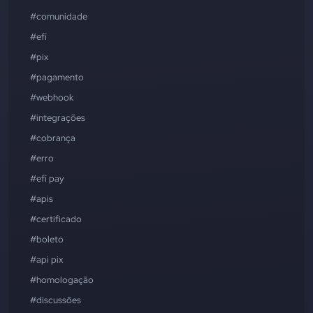
#comunidade
#efí
#pix
#pagamento
#webhook
#integrações
#cobrança
#erro
#efí pay
#apis
#certificado
#boleto
#api pix
#homologação
#discussões