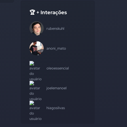
🏆 + Interações
rubenskuhl
anoni_mato
oleoessencial
joelemanoel
hiagosilvas