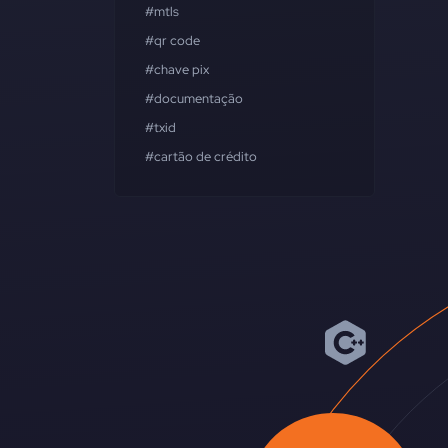
#mtls
#qr code
#chave pix
#documentação
#txid
#cartão de crédito