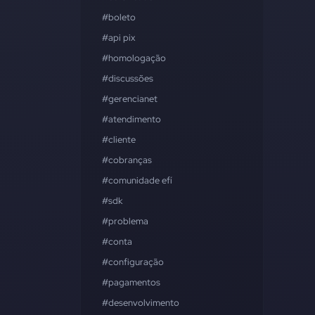
#boleto
#api pix
#homologação
#discussões
#gerencianet
#atendimento
#cliente
#cobranças
#comunidade efí
#sdk
#problema
#conta
#configuração
#pagamentos
#desenvolvimento