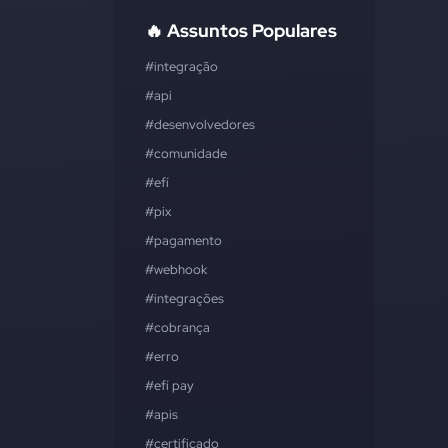
🔥 Assuntos Populares
#integração
#api
#desenvolvedores
#comunidade
#efí
#pix
#pagamento
#webhook
#integrações
#cobrança
#erro
#efí pay
#apis
#certificado