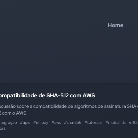
Home
ompatibilidade de SHA-512 com AWS
scussão sobre a compatibilidade de algoritmos de assinatura SHA
2 com o AWS
ntegração
#apis
#efí pay
#aws
#sha-256
#tutoriais
#mutual tls
#40
ors