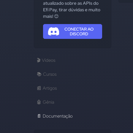
atualizado sobre as APIs do
Efí Pay, tirar dúvidas e muito
mais! 😊
CONECTAR AO
DISCORD
🎬
Vídeos
📚
Cursos
📰
Artigos
🤖
Gênia
📄
Documentação