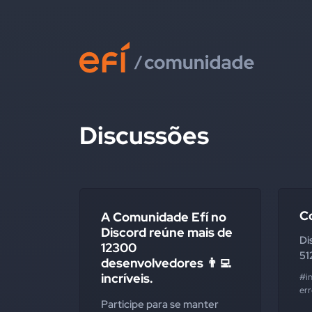
Discussões
C
A Comunidade Efí no
Discord reúne mais de
Di
12300
51
desenvolvedores 👨‍💻
incríveis.
#i
err
Participe para se manter