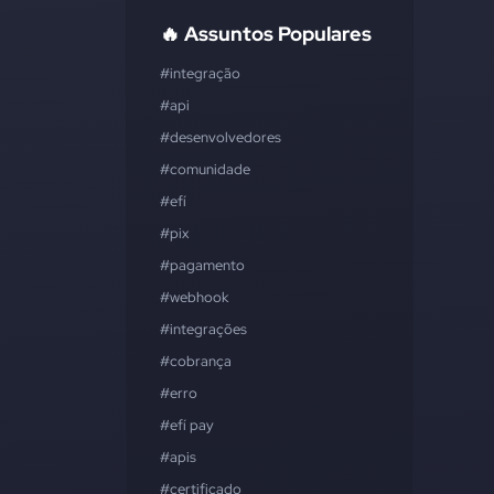
🔥 Assuntos Populares
#integração
#api
#desenvolvedores
#comunidade
#efí
#pix
#pagamento
#webhook
#integrações
#cobrança
#erro
#efí pay
#apis
#certificado