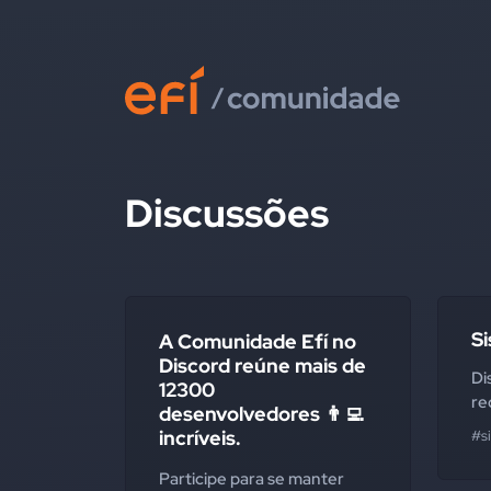
Discussões
S
A Comunidade Efí no
Discord reúne mais de
Di
12300
re
desenvolvedores 👨‍💻
incríveis.
#s
Participe para se manter