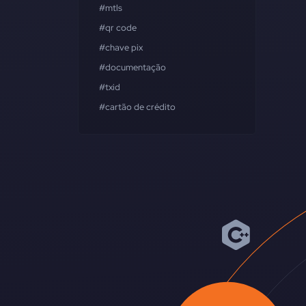
#mtls
#qr code
#chave pix
#documentação
#txid
#cartão de crédito