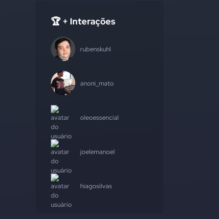
🏆 + Interações
rubenskuhl
anoni_mato
oleoessencial
joelemanoel
hiagosilvas