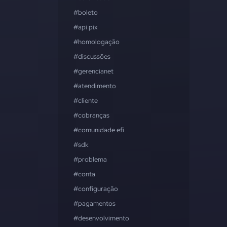
#boleto
#api pix
#homologação
#discussões
#gerencianet
#atendimento
#cliente
#cobranças
#comunidade efí
#sdk
#problema
#conta
#configuração
#pagamentos
#desenvolvimento