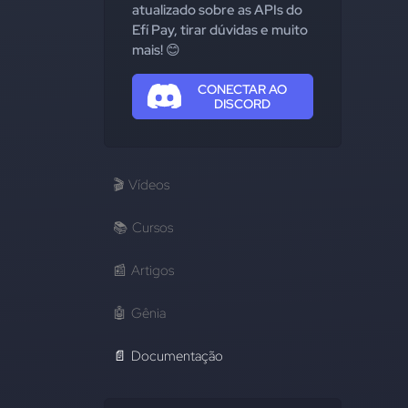
atualizado sobre as APIs do
Efí Pay, tirar dúvidas e muito
mais! 😊
CONECTAR AO
DISCORD
🎬
Vídeos
📚
Cursos
📰
Artigos
🤖
Gênia
📄
Documentação