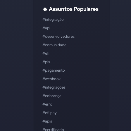
🔥 Assuntos Populares
#integração
#api
#desenvolvedores
#comunidade
#efí
#pix
#pagamento
#webhook
#integrações
#cobrança
#erro
#efí pay
#apis
#certificado