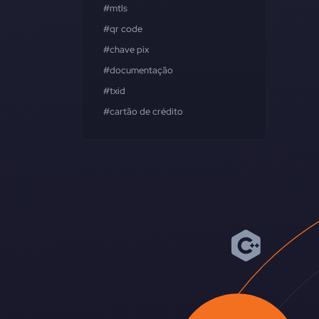
#mtls
#qr code
#chave pix
#documentação
#txid
#cartão de crédito