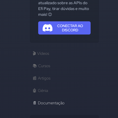
atualizado sobre as APIs do
Efí Pay, tirar dúvidas e muito
mais! 😊
CONECTAR AO
DISCORD
🎬
Vídeos
📚
Cursos
📰
Artigos
🤖
Gênia
📄
Documentação