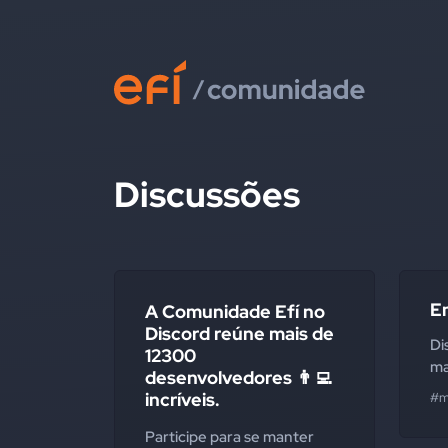
Discussões
E
A Comunidade Efí no
Discord reúne mais de
Di
12300
ma
desenvolvedores 👨‍💻
incríveis.
#m
Participe para se manter