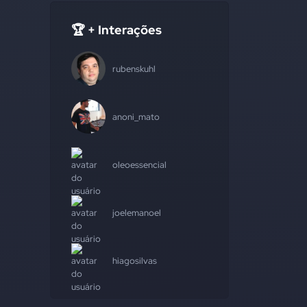
🏆 + Interações
rubenskuhl
anoni_mato
oleoessencial
joelemanoel
hiagosilvas