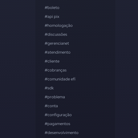
#boleto
#api pix
#homologação
#discussões
#gerencianet
#atendimento
#cliente
#cobranças
#comunidade efí
#sdk
#problema
#conta
#configuração
#pagamentos
#desenvolvimento