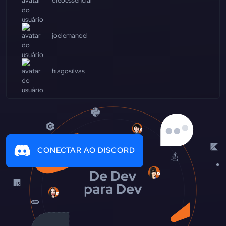
oleoessencial
joelemanoel
hiagosilvas
CONECTAR AO DISCORD