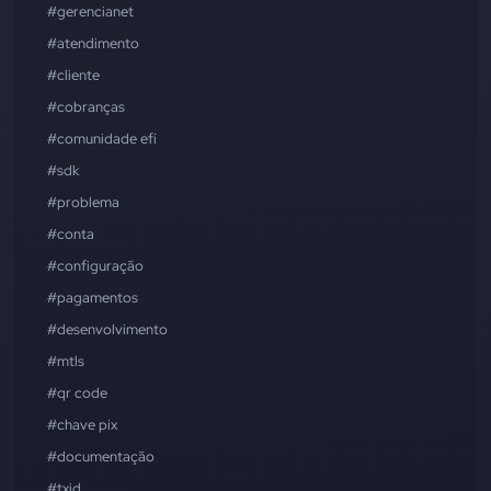
#gerencianet
#atendimento
#cliente
#cobranças
#comunidade efí
#sdk
#problema
#conta
#configuração
#pagamentos
#desenvolvimento
#mtls
#qr code
#chave pix
#documentação
#txid