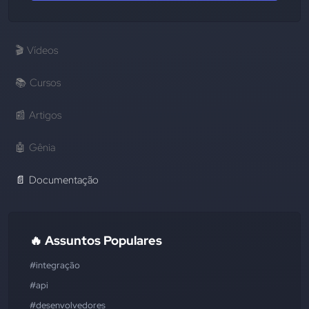
🎬
Vídeos
📚
Cursos
📰
Artigos
🤖
Gênia
📄
Documentação
🔥 Assuntos Populares
#integração
#api
#desenvolvedores