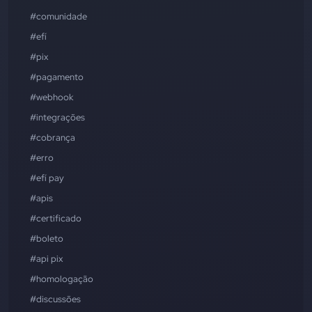
#comunidade
#efí
#pix
#pagamento
#webhook
#integrações
#cobrança
#erro
#efí pay
#apis
#certificado
#boleto
#api pix
#homologação
#discussões