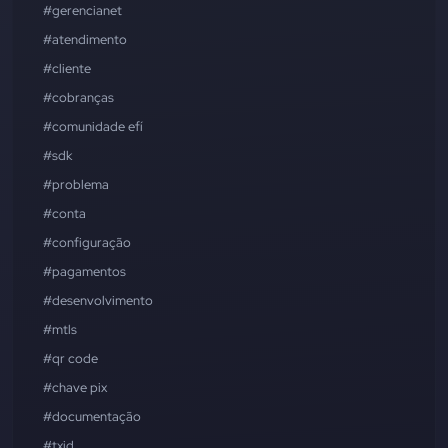
#gerencianet
#atendimento
#cliente
#cobranças
#comunidade efí
#sdk
#problema
#conta
#configuração
#pagamentos
#desenvolvimento
#mtls
#qr code
#chave pix
#documentação
#txid