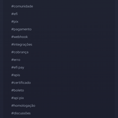
#comunidade
#efí
#pix
#pagamento
#webhook
#integrações
#cobrança
#erro
#efí pay
#apis
#certificado
#boleto
#api pix
#homologação
#discussões