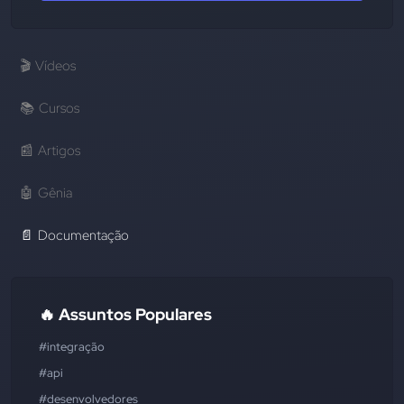
🎬
Vídeos
📚
Cursos
📰
Artigos
🤖
Gênia
📄
Documentação
🔥 Assuntos Populares
#integração
#api
#desenvolvedores