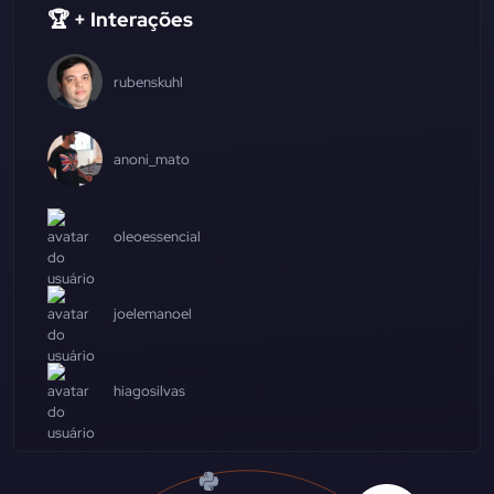
🏆 + Interações
rubenskuhl
anoni_mato
oleoessencial
joelemanoel
hiagosilvas