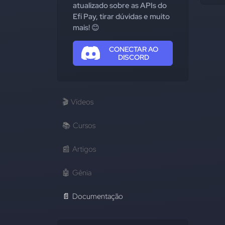
atualizado sobre as APIs do
Efí Pay, tirar dúvidas e muito
mais! 😊
CONECTAR AO
DISCORD
🎬
Vídeos
📚
Cursos
📰
Artigos
🤖
Gênia
📄
Documentação