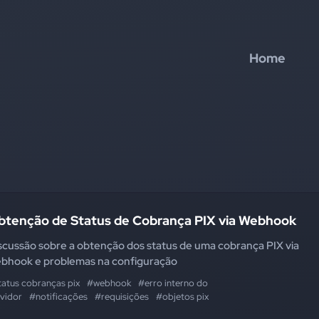
Home
btenção de Status de Cobrança PIX via Webhook
scussão sobre a obtenção dos status de uma cobrança PIX via
bhook e problemas na configuração
tatus cobranças pix
#webhook
#erro interno do
rvidor
#notificações
#requisições
#objetos pix