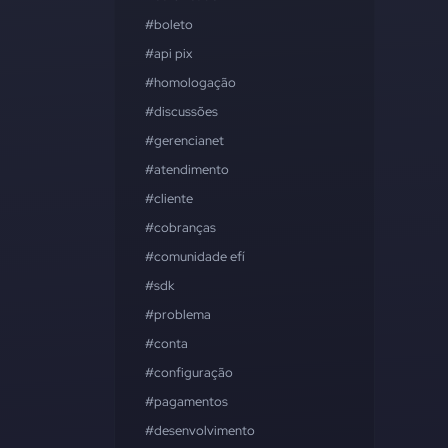
#boleto
#api pix
#homologação
#discussões
#gerencianet
#atendimento
#cliente
#cobranças
#comunidade efí
#sdk
#problema
#conta
#configuração
#pagamentos
#desenvolvimento