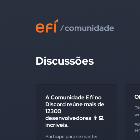
Discussões
O
A Comunidade Efí no
Discord reúne mais de
Di
12300
we
desenvolvedores 👨‍💻
incríveis.
#s
se
Participe para se manter