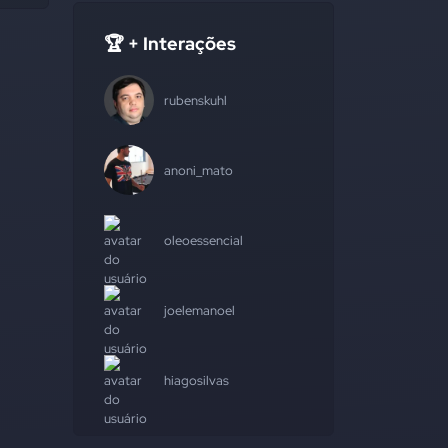
🏆 + Interações
rubenskuhl
anoni_mato
oleoessencial
joelemanoel
hiagosilvas