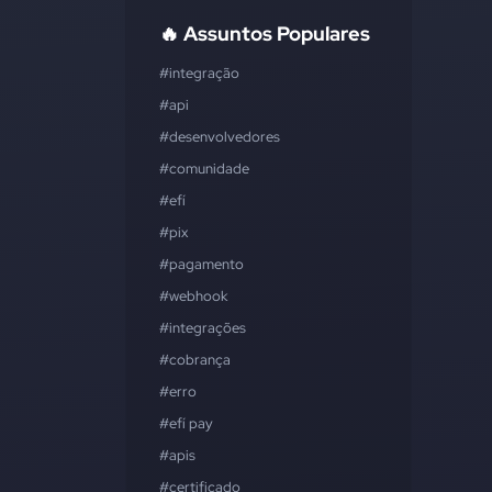
🔥 Assuntos Populares
#integração
#api
#desenvolvedores
#comunidade
#efí
#pix
#pagamento
#webhook
#integrações
#cobrança
#erro
#efí pay
#apis
#certificado