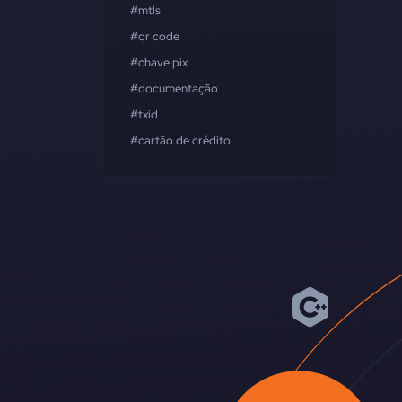
#mtls
#qr code
#chave pix
#documentação
#txid
#cartão de crédito