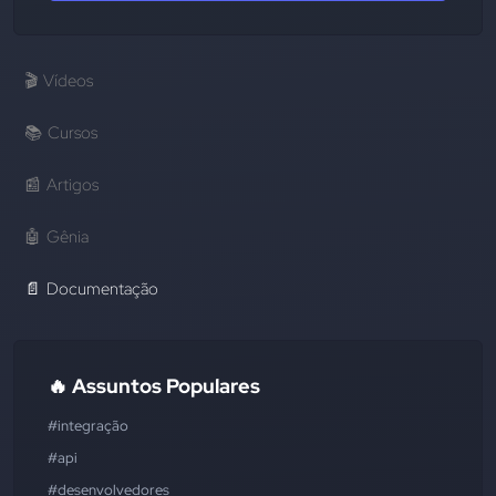
🎬
Vídeos
📚
Cursos
📰
Artigos
🤖
Gênia
📄
Documentação
🔥 Assuntos Populares
#integração
#api
#desenvolvedores