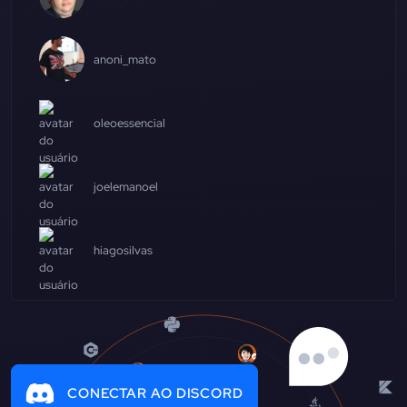
anoni_mato
oleoessencial
joelemanoel
hiagosilvas
CONECTAR AO DISCORD