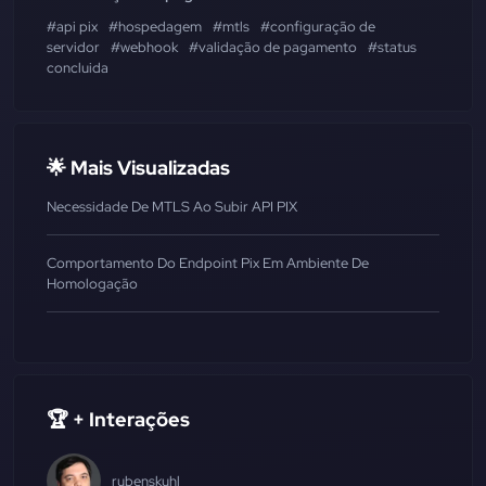
#api pix
#hospedagem
#mtls
#configuração de
servidor
#webhook
#validação de pagamento
#status
concluida
🌟 Mais Visualizadas
Necessidade De MTLS Ao Subir API PIX
Comportamento Do Endpoint Pix Em Ambiente De
Homologação
🏆 + Interações
rubenskuhl