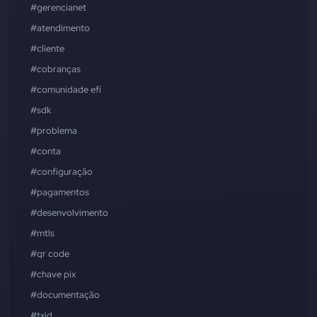
#gerencianet
#atendimento
#cliente
#cobranças
#comunidade efí
#sdk
#problema
#conta
#configuração
#pagamentos
#desenvolvimento
#mtls
#qr code
#chave pix
#documentação
#txid