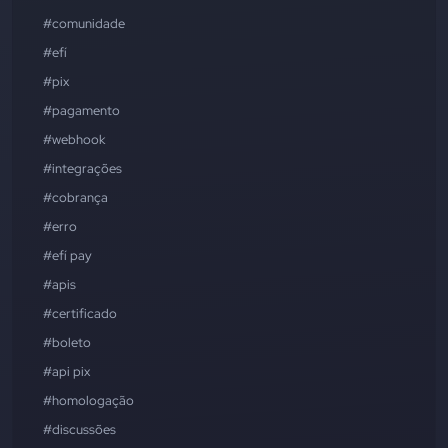
#comunidade
#efí
#pix
#pagamento
#webhook
#integrações
#cobrança
#erro
#efí pay
#apis
#certificado
#boleto
#api pix
#homologação
#discussões