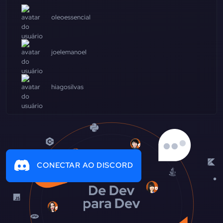
oleoessencial
joelemanoel
hiagosilvas
CONECTAR AO DISCORD