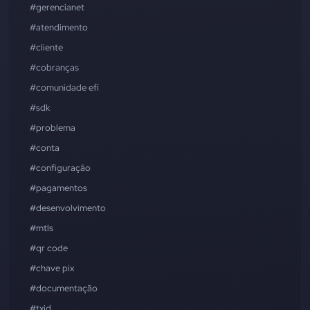
#gerencianet
#atendimento
#cliente
#cobranças
#comunidade efí
#sdk
#problema
#conta
#configuração
#pagamentos
#desenvolvimento
#mtls
#qr code
#chave pix
#documentação
#txid