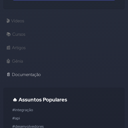
🎬
Vídeos
📚
Cursos
📰
Artigos
🤖
Gênia
📄
Documentação
🔥 Assuntos Populares
#integração
#api
#desenvolvedores