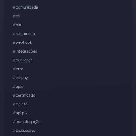
#comunidade
#efí
#pix
#pagamento
#webhook
#integrações
#cobrança
#erro
#efí pay
#apis
#certificado
#boleto
#api pix
#homologação
#discussões