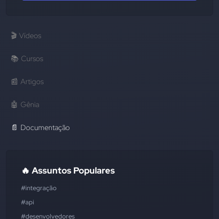
🎬
Vídeos
📚
Cursos
📰
Artigos
🤖
Gênia
📄
Documentação
🔥 Assuntos Populares
#integração
#api
#desenvolvedores