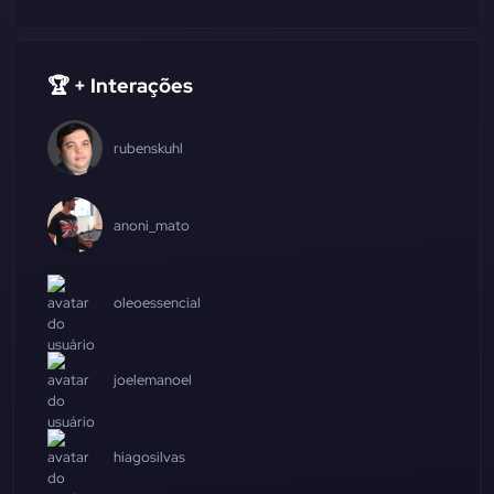
🏆 + Interações
rubenskuhl
anoni_mato
oleoessencial
joelemanoel
hiagosilvas