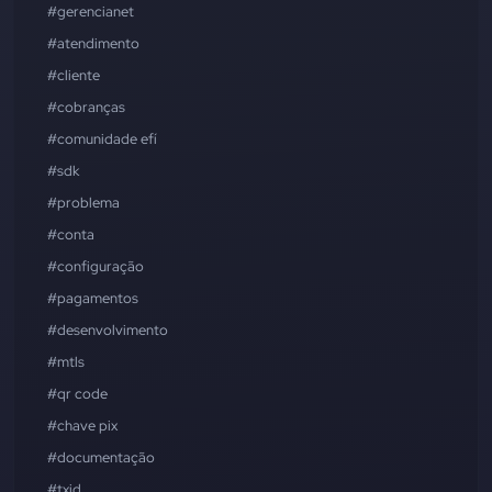
#gerencianet
#atendimento
#cliente
#cobranças
#comunidade efí
#sdk
#problema
#conta
#configuração
#pagamentos
#desenvolvimento
#mtls
#qr code
#chave pix
#documentação
#txid