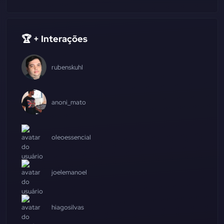
🏆 + Interações
rubenskuhl
anoni_mato
oleoessencial
joelemanoel
hiagosilvas