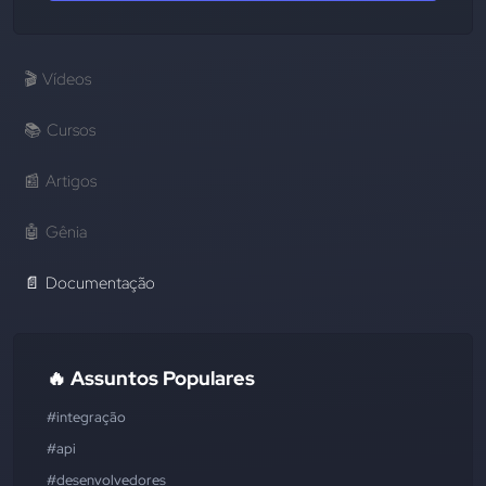
🎬
Vídeos
📚
Cursos
📰
Artigos
🤖
Gênia
📄
Documentação
🔥 Assuntos Populares
#integração
#api
#desenvolvedores