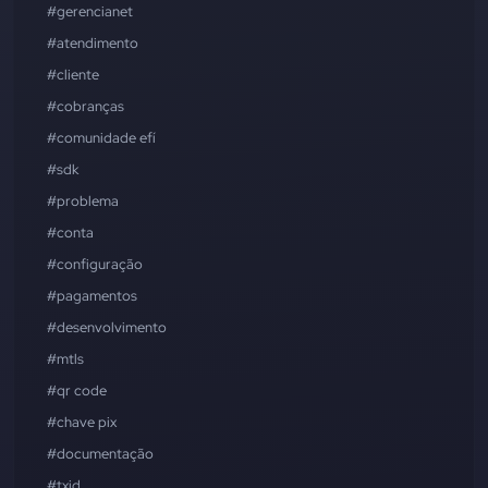
#gerencianet
#atendimento
#cliente
#cobranças
#comunidade efí
#sdk
#problema
#conta
#configuração
#pagamentos
#desenvolvimento
#mtls
#qr code
#chave pix
#documentação
#txid