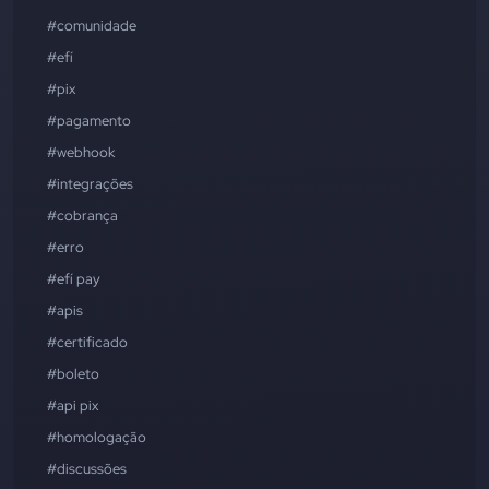
#comunidade
#efí
#pix
#pagamento
#webhook
#integrações
#cobrança
#erro
#efí pay
#apis
#certificado
#boleto
#api pix
#homologação
#discussões