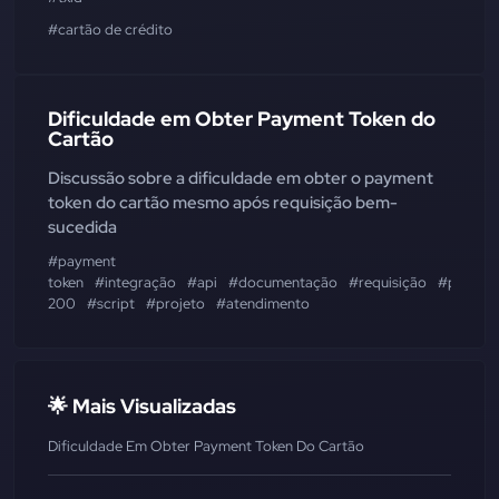
#cartão de crédito
Dificuldade em Obter Payment Token do
Cartão
Discussão sobre a dificuldade em obter o payment
token do cartão mesmo após requisição bem-
sucedida
#payment
token
#integração
#api
#documentação
#requisição
#promis
200
#script
#projeto
#atendimento
🌟 Mais Visualizadas
Dificuldade Em Obter Payment Token Do Cartão