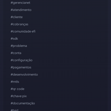
#gerencianet
#atendimento
#cliente
#cobranças
#comunidade efí
#sdk
#problema
#conta
#configuração
#pagamentos
#desenvolvimento
#mtls
#qr code
#chave pix
#documentação
#txid