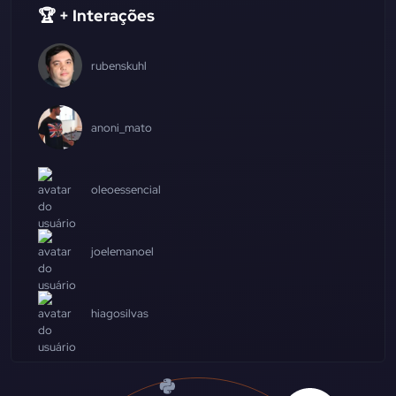
🏆 + Interações
rubenskuhl
anoni_mato
oleoessencial
joelemanoel
hiagosilvas