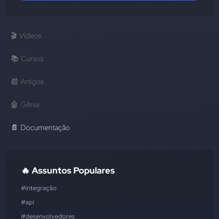
🎬
Vídeos
📚
Cursos
📰
Artigos
🤖
Gênia
📄
Documentação
🔥 Assuntos Populares
#integração
#api
#desenvolvedores