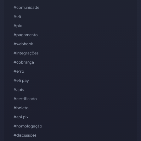
#comunidade
#efí
#pix
#pagamento
#webhook
#integrações
#cobrança
#erro
#efí pay
#apis
#certificado
#boleto
#api pix
#homologação
#discussões