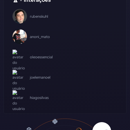
rubenskuhl
anoni_mato
oleoessencial
joelemanoel
hiagosilvas