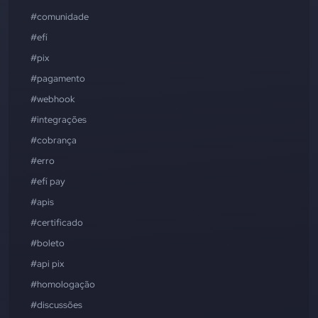
#comunidade
#efí
#pix
#pagamento
#webhook
#integrações
#cobrança
#erro
#efí pay
#apis
#certificado
#boleto
#api pix
#homologação
#discussões