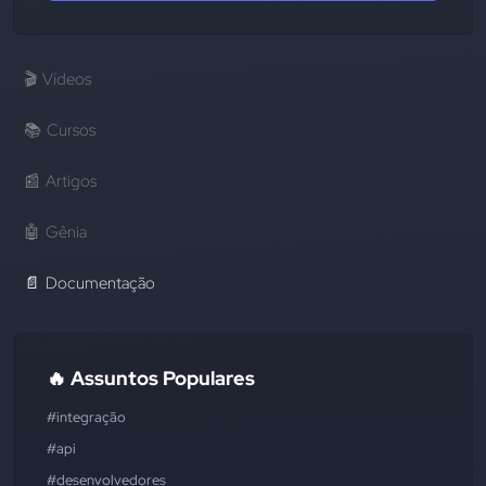
🎬
Vídeos
📚
Cursos
📰
Artigos
🤖
Gênia
📄
Documentação
🔥 Assuntos Populares
#integração
#api
#desenvolvedores