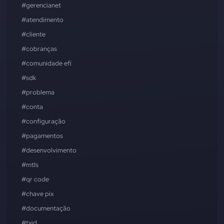
#gerencianet
#atendimento
#cliente
#cobranças
#comunidade efí
#sdk
#problema
#conta
#configuração
#pagamentos
#desenvolvimento
#mtls
#qr code
#chave pix
#documentação
#txid