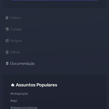
🎬
Vídeos
📚
Cursos
📰
Artigos
🤖
Gênia
📄
Documentação
🔥 Assuntos Populares
#integração
#api
#desenvolvedores