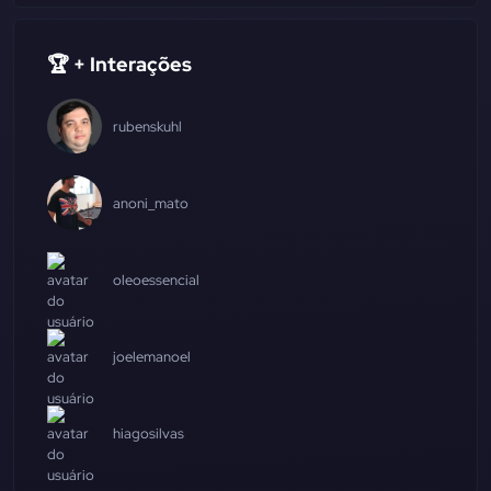
🏆 + Interações
rubenskuhl
anoni_mato
oleoessencial
joelemanoel
hiagosilvas