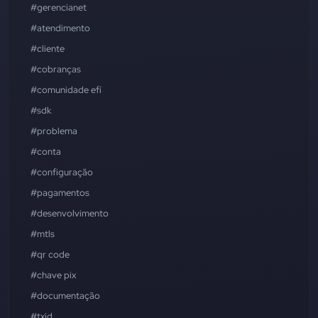
#gerencianet
#atendimento
#cliente
#cobranças
#comunidade efí
#sdk
#problema
#conta
#configuração
#pagamentos
#desenvolvimento
#mtls
#qr code
#chave pix
#documentação
#txid