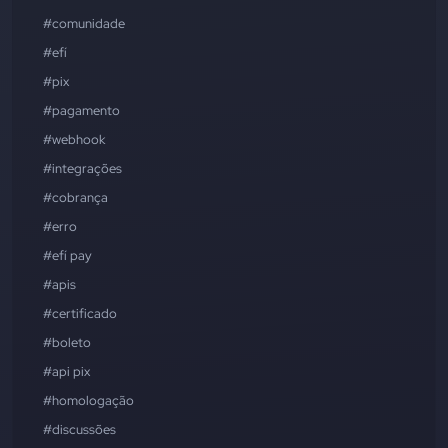
#comunidade
#efí
#pix
#pagamento
#webhook
#integrações
#cobrança
#erro
#efí pay
#apis
#certificado
#boleto
#api pix
#homologação
#discussões