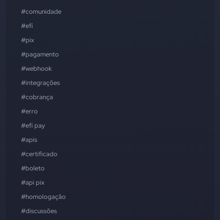
#comunidade
#efí
#pix
#pagamento
#webhook
#integrações
#cobrança
#erro
#efí pay
#apis
#certificado
#boleto
#api pix
#homologação
#discussões