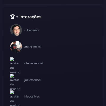
🏆 + Interações
rubenskuhl
anoni_mato
oleoessencial
joelemanoel
hiagosilvas