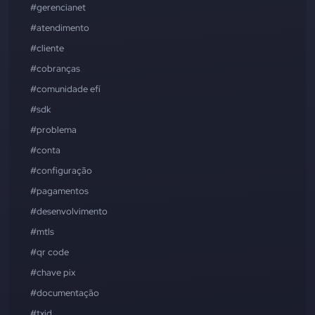
#gerencianet
#atendimento
#cliente
#cobranças
#comunidade efí
#sdk
#problema
#conta
#configuração
#pagamentos
#desenvolvimento
#mtls
#qr code
#chave pix
#documentação
#txid