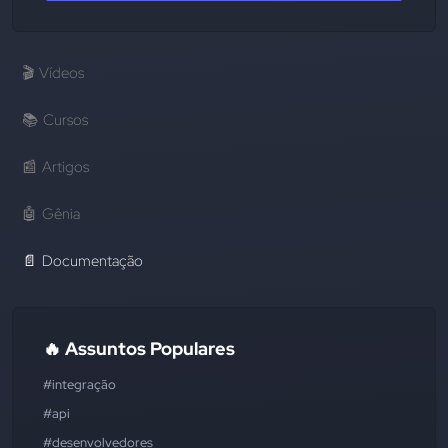
🎬
Vídeos
📚
Cursos
📰
Artigos
🤖
Gênia
📄
Documentação
🔥 Assuntos Populares
#integração
#api
#desenvolvedores