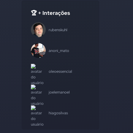
🏆 + Interações
rubenskuhl
anoni_mato
oleoessencial
joelemanoel
hiagosilvas