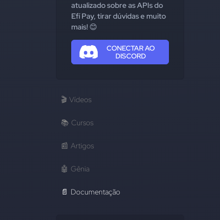
atualizado sobre as APIs do
Efí Pay, tirar dúvidas e muito
mais! 😊
CONECTAR AO
DISCORD
🎬
Vídeos
📚
Cursos
📰
Artigos
🤖
Gênia
📄
Documentação