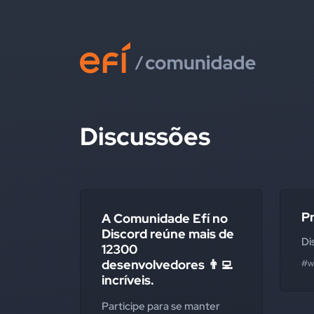
Discussões
P
A Comunidade Efí no
Discord reúne mais de
Di
12300
desenvolvedores 👨‍💻
#w
incríveis.
Participe para se manter