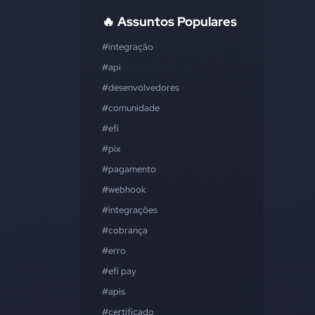
🔥 Assuntos Populares
#integração
#api
#desenvolvedores
#comunidade
#efí
#pix
#pagamento
#webhook
#integrações
#cobrança
#erro
#efí pay
#apis
#certificado