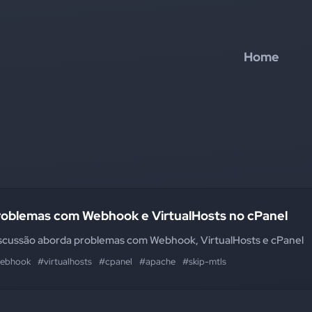
Home
roblemas com Webhook e VirtualHosts no cPanel
scussão aborda problemas com Webhook, VirtualHosts e cPanel
ebhook
#virtualhosts
#cpanel
#apache
#skip-mtls