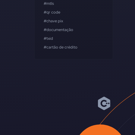
#mtls
#qr code
#chave pix
#documentação
#txid
#cartão de crédito