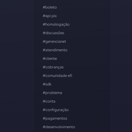
#boleto
#api pix
#homologação
#discussões
#gerencianet
#atendimento
#cliente
#cobranças
#comunidade efí
#sdk
#problema
#conta
#configuração
#pagamentos
#desenvolvimento