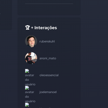
.
🏆 + Interações
rubenskuhl
anoni_mato
oleoessencial
joelemanoel