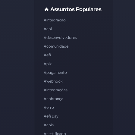
🔥 Assuntos Populares
#integração
#api
#desenvolvedores
#comunidade
#efí
#pix
#pagamento
#webhook
#integrações
#cobrança
#erro
#efí pay
#apis
#certificado