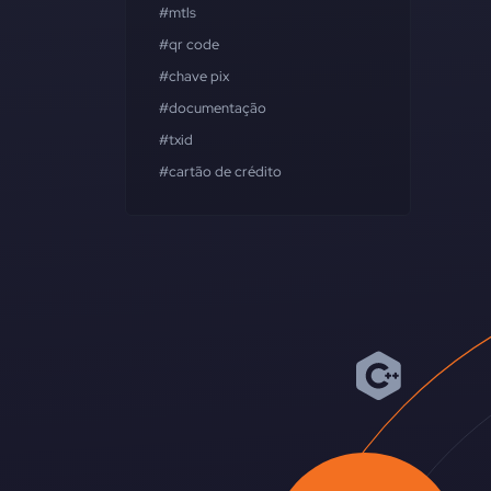
#mtls
#qr code
#chave pix
#documentação
#txid
#cartão de crédito