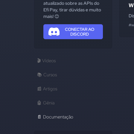
atualizado sobre as APIs do
W
Efí Pay, tirar dúvidas e muito
Di
mais! 😊
#w
CONECTAR AO
DISCORD
🎬
Vídeos
📚
Cursos
📰
Artigos
🤖
Gênia
📄
Documentação