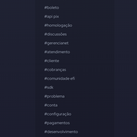
#boleto
#api pix
#homologação
#discussões
#gerencianet
#atendimento
#cliente
#cobranças
#comunidade efí
#sdk
#problema
#conta
#configuração
#pagamentos
#desenvolvimento