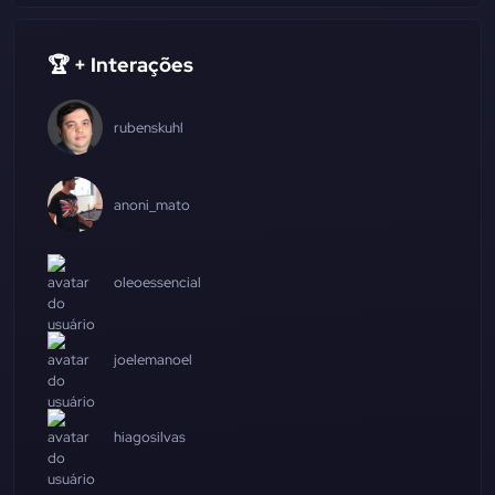
🏆 + Interações
rubenskuhl
anoni_mato
oleoessencial
joelemanoel
hiagosilvas