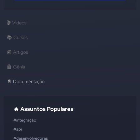
🎬
Vídeos
📚
Cursos
📰
Artigos
🤖
Gênia
📄
Documentação
🔥 Assuntos Populares
#integração
#api
#desenvolvedores