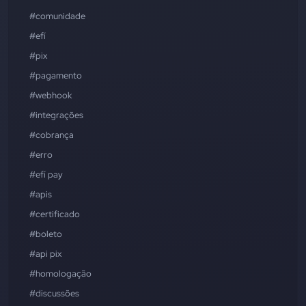
#comunidade
#efí
#pix
#pagamento
#webhook
#integrações
#cobrança
#erro
#efí pay
#apis
#certificado
#boleto
#api pix
#homologação
#discussões