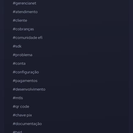
#gerencianet
#atendimento
#cliente
#cobranças
#comunidade efí
#sdk
#problema
#conta
#configuração
#pagamentos
#desenvolvimento
#mtls
#qr code
#chave pix
#documentação
#txid