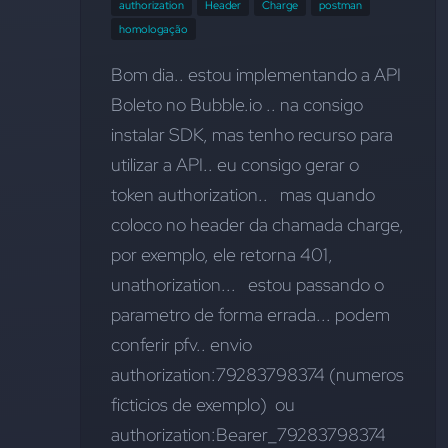
authorization
Header
Charge
postman
homologação
Bom dia.. estou implementando a API 
Boleto no Bubble.io .. na consigo 
instalar SDK, mas tenho recurso para 
utilizar a API.. eu consigo gerar o 
token authorization..   mas quando 
coloco no header da chamada charge, 
por exemplo, ele retorna 401, 
unathorization...   estou passando o 
parametro de forma errada... podem 
conferir pfv.. envio  
authorization:79283798374 (numeros 
ficticios de exemplo)  ou   
authorization:Bearer_79283798374   