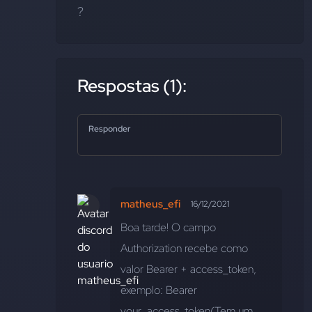
?
Respostas (1):
Responder
matheus_efi
16/12/2021
Boa tarde! O campo 
Authorization recebe como 
valor Bearer + access_token, 
exemplo: Bearer 
your_access_token(Tem um 