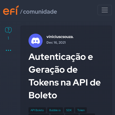
viniciuscsouza.
1
Dec 16, 2021
Autenticação e
Geração de
Tokens na API de
Boleto
API Boleto
Bubble.io
SDK
Token