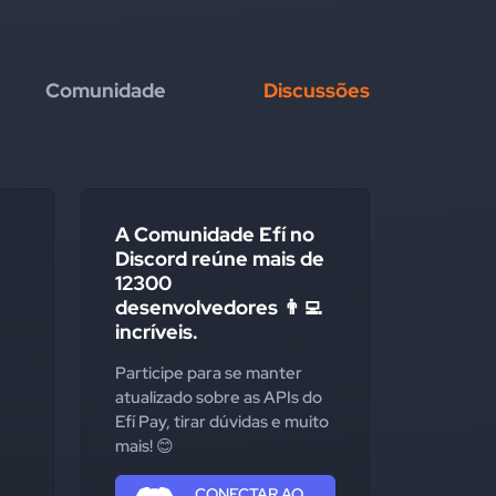
Comunidade
Discussões
A Comunidade Efí no
Discord reúne mais de
12300
desenvolvedores 👨‍💻
incríveis.
Participe para se manter
atualizado sobre as APIs do
Efí Pay, tirar dúvidas e muito
mais! 😊
CONECTAR AO