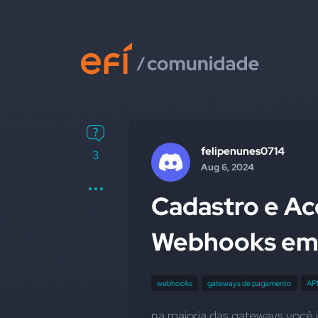
felipenunes0714
3
Aug 6, 2024
Cadastro e A
Webhooks em
webhooks
gateways de pagamento
API
na maioria das gateways você 