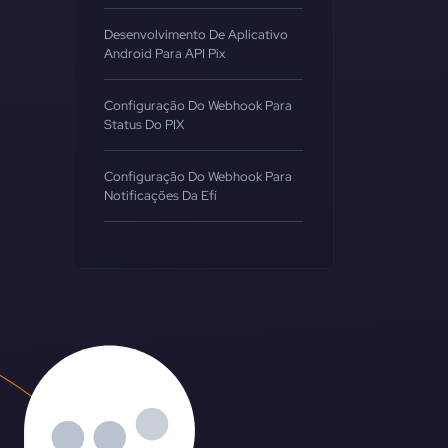
Desenvolvimento De Aplicativo
Android Para API Pix
Configuração Do Webhook Para
Status Do PIX
Configuração Do Webhook Para
Notificações Da Efí