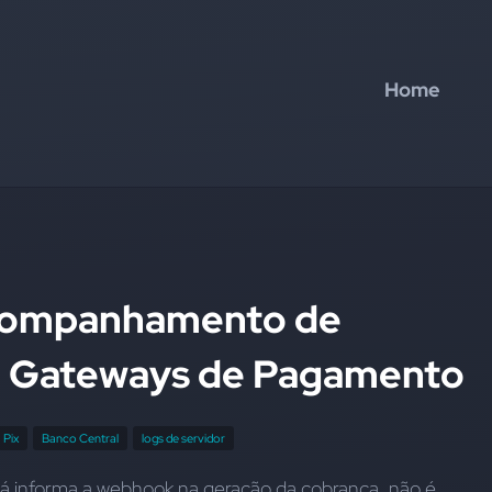
Home
companhamento de
 Gateways de Pagamento
 Pix
Banco Central
logs de servidor
já informa a webhook na geração da cobrança, não é 