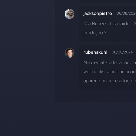
jacksonpietro
06/08/202
Olá Rubens, boa tarde..
produção ?
rubenskuhl
06/08/2024
Não, eu até ia logar agor
webhooks sendo acionados
aparece no access.log e e