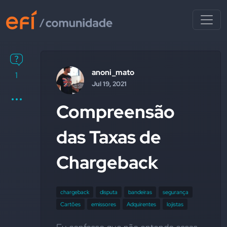
anoni_mato
1
Jul 19, 2021
Compreensão
das Taxas de
Chargeback
chargeback
disputa
bandeiras
segurança
Cartões
emissores
Adquirentes
lojistas