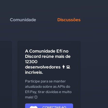
Comunidade
Discussões
A Comunidade Efí no
Discord reúne mais de
12300
desenvolvedores 👨‍💻
incríveis.
Participe para se manter
atualizado sobre as APIs do
Efí Pay, tirar dúvidas e muito
mais! 😊
CONECTAR AO