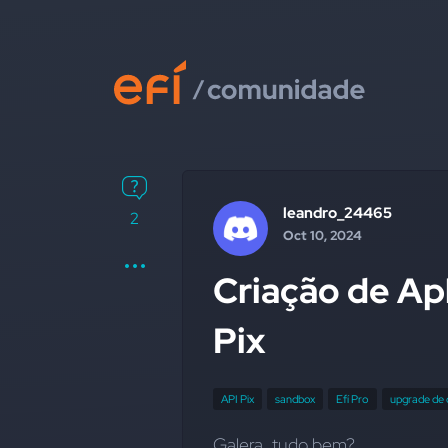
leandro_24465
2
Oct 10, 2024
Criação de Ap
Pix
API Pix
sandbox
Efí Pro
upgrade de
Galera, tudo bem?