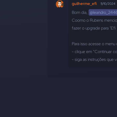
guilherme_efi
11/10/2024
Bom dia, 
@leandro_244
Coomo o Rubens menciono
fazer o upgrade para "Efí 
Para isso acesse o menu 
- clique em “Continuar c
- siga as instruções que 