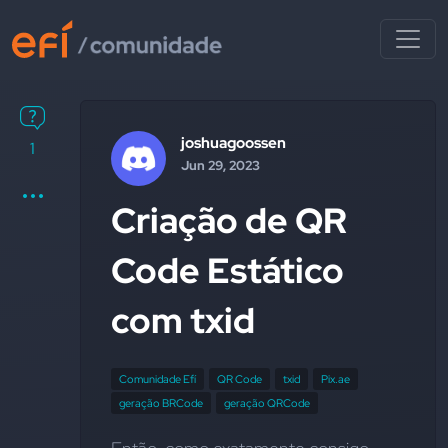
joshuagoossen
1
Jun 29, 2023
Criação de QR
Code Estático
com txid
Comunidade Efí
QR Code
txid
Pix.ae
geração BRCode
geração QRCode