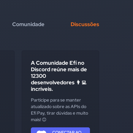
Comunidade
Discussões
A Comunidade Efí no
Discord reúne mais de
12300
desenvolvedores 👨‍💻
incríveis.
Participe para se manter
atualizado sobre as APIs do
Efí Pay, tirar dúvidas e muito
mais! 😊
CONECTAR AO