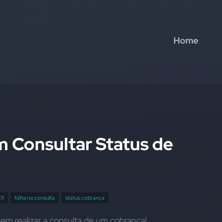
Home
m Consultar Status de
fí
falha na consulta
status cobrança
em realizar a consulta de um cobrança!