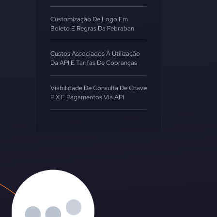
Customização De Logo Em
Boleto E Regras Da Febraban
Custos Associados À Utilização
Da API E Tarifas De Cobranças
Viabilidade De Consulta De Chave
PIX E Pagamentos Via API