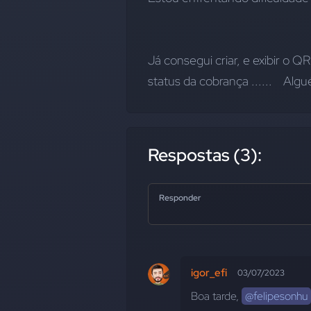
Já consegui criar, e exibir o 
status da cobrança ......    Al
Respostas (3):
Responder
igor_efi
03/07/2023
Boa tarde, 
@felipesonhu