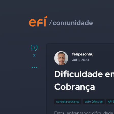
felipesonhu
3
Jul 3, 2023
Dificuldade e
Cobrança
consulta cobrança
exibir QR code
API E
Estou enfrentando dificuldade 