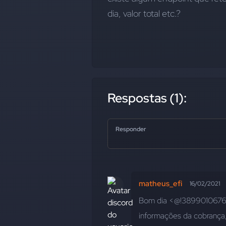
dia, valor total etc.?
Respostas (1):
Responder
matheus_efi
16/02/2021
Bom dia <@!389901067661