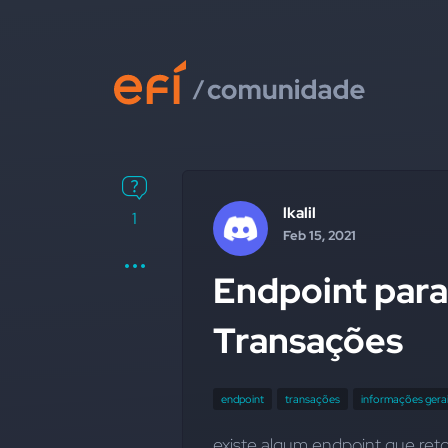
lkalil
1
Feb 15, 2021
Endpoint para
Transações
endpoint
transações
informações gera
existe algum endpoint que reto