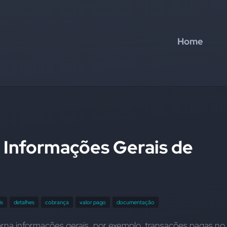
Home
 Informações Gerais de
is
detalhes
cobrança
valor pago
documentação
rna informações gerais, por exemplo, transações pagas no 