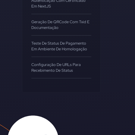
Autenticação Com Certificado
Em NextJS
Geração De QRCode Com Txid E
Documentação
Teste De Status De Pagamento
Em Ambiente De Homologação
Configuração De URLs Para
Recebimento De Status