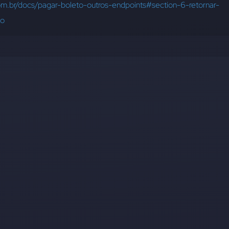
com.br/docs/pagar-boleto-outros-endpoints#section-6-retornar-
-o