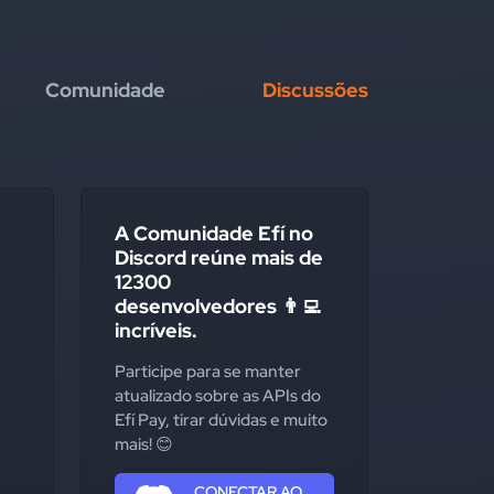
Comunidade
Discussões
A Comunidade Efí no
Discord reúne mais de
12300
desenvolvedores 👨‍💻
incríveis.
Participe para se manter
atualizado sobre as APIs do
Efí Pay, tirar dúvidas e muito
mais! 😊
CONECTAR AO