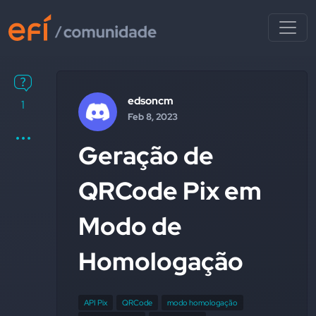
edsoncm
1
Feb 8, 2023
Geração de
QRCode Pix em
Modo de
Homologação
API Pix
QRCode
modo homologação