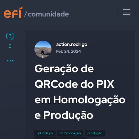
action.rodrigo
2
Feb 24, 2024
Geração de
QRCode do PIX
em Homologação
e Produção
qrCode pix
homologação
produção