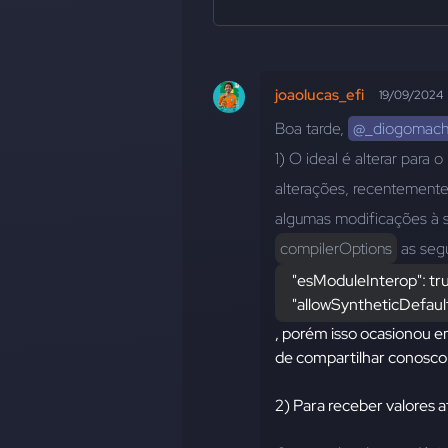
joaolucas_efi
19/09/2024
Boa tarde, 
@_diogomac
1) O ideal é alterar para o
alterações, recentemente
algumas modificações à se
compilerOptions
 as seg
    "esModuleInterop": tr
    "allowSyntheticDefau
, porém isso ocasionou e
de compartilhar conosco
2) Para receber valores a