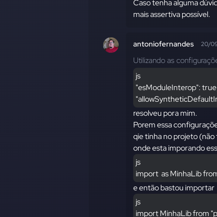
Caso tenha alguma dúvida
mais assertiva possível.
antoniofernandes
20/0
Utilizando as configuraçõ
js
"esModuleInterop": true
"allowSyntheticDefaultI
resolveu pora mim.
Porem essa configuraçõe
qie tinha no projeto (nã
onde esta imporando ess
js
import 
 as MinhaLib fro
e então bastou importar
js
import MinhaLib from "