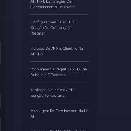
API Pix E Estratégias De
Gerenciamento De Tokens
Configurações Da API PIX E
Criação De Cobrança Via
Postman
Inclusão Do /PIX E Client_Id Na
API-Pix
Problemas Na Requisição PIX Via
Bubble.io E Postman
Tarifação De PIX Via API E
Isenção Temporária
Mensagem De Erro Inesperada Na
API