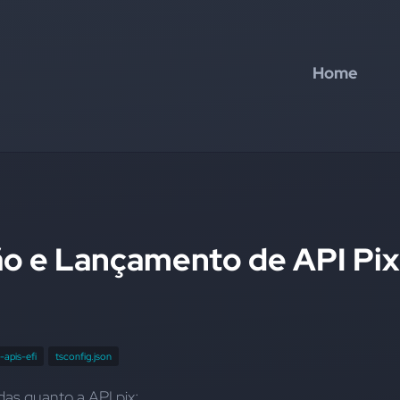
Home
o e Lançamento de API Pix
-apis-efi
tsconfig.json
das quanto a API pix: