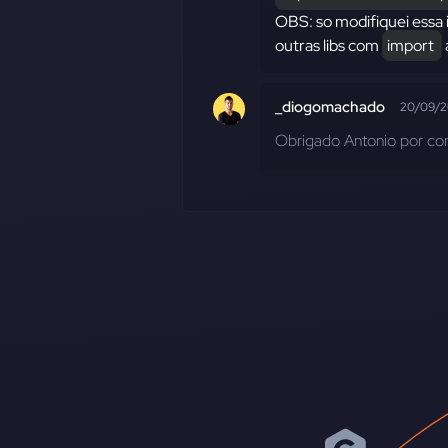
OBS: so modifiquei essa
outras libs com
import 
_diogomachado
20/09/
Obrigado Antonio por com