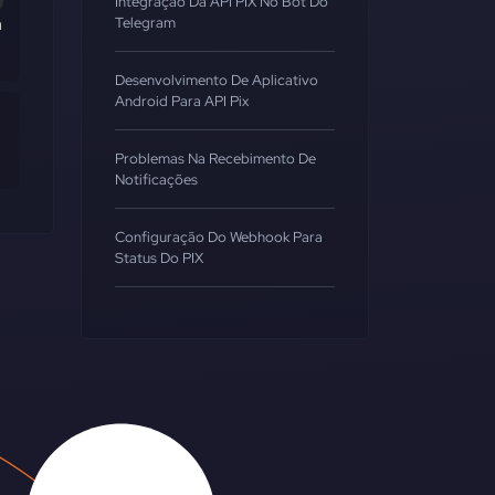
Integração Da API PIX No Bot Do
m
Telegram
Desenvolvimento De Aplicativo
Android Para API Pix
Problemas Na Recebimento De
Notificações
Configuração Do Webhook Para
Status Do PIX