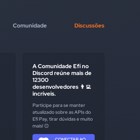
Comunidade
Discussões
A Comunidade Efí no
Discord reúne mais de
12300
desenvolvedores 👨‍💻
incríveis.
Participe para se manter
atualizado sobre as APIs do
Efí Pay, tirar dúvidas e muito
mais! 😊
CONECTAR AO