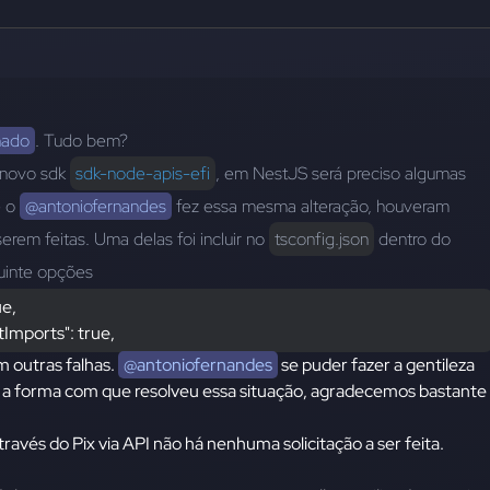
hado
. Tudo bem?
 novo sdk 
sdk-node-apis-efi
, em NestJS será preciso algumas 
 o 
@antoniofernandes
 fez essa mesma alteração, houveram 
rem feitas. Uma delas foi incluir no 
tsconfig.json
 dentro do 
uinte opções 
ue,
ltImports": true,
m outras falhas.
@antoniofernandes
se puder fazer a gentileza
 a forma com que resolveu essa situação, agradecemos bastante
través do Pix via API não há nenhuma solicitação a ser feita.