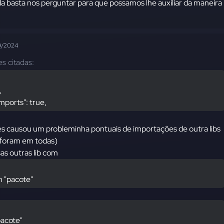
 basta nos perguntar para que possamos lhe auxiliar da maneira
9/2024
es citadas:
,
mports": true,
s causou um probleminha pontuais de importações de outra libs
o foram em todas)
as outras lib com
m "pacote"
pacote"