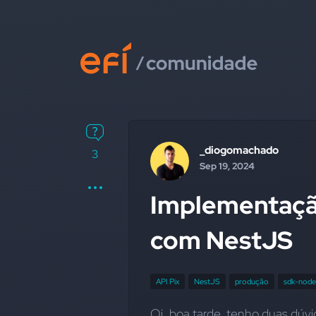
_diogomachado
3
Sep 19, 2024
Implementaçã
com NestJS
API Pix
NestJS
produção
sdk-node
Oi, boa tarde, tenho duas dúvi