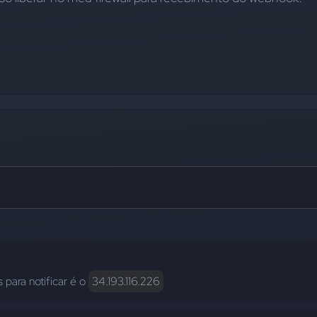
 para notificar é o 
34.193.116.226