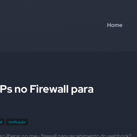
Home
Ps no Firewall para
ll
notificação
iso liberar no meu firewall para recebimento do webhook?