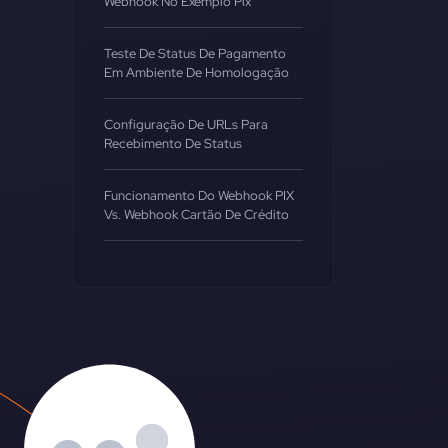
Webhook No Exemplo Pix
Teste De Status De Pagamento
Em Ambiente De Homologação
Configuração De URLs Para
Recebimento De Status
Funcionamento Do Webhook PIX
Vs. Webhook Cartão De Crédito