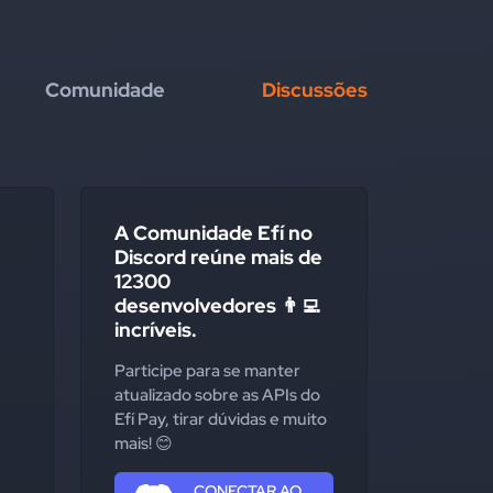
Comunidade
Discussões
A Comunidade Efí no
Discord reúne mais de
12300
desenvolvedores 👨‍💻
incríveis.
Participe para se manter
atualizado sobre as APIs do
Efí Pay, tirar dúvidas e muito
mais! 😊
CONECTAR AO