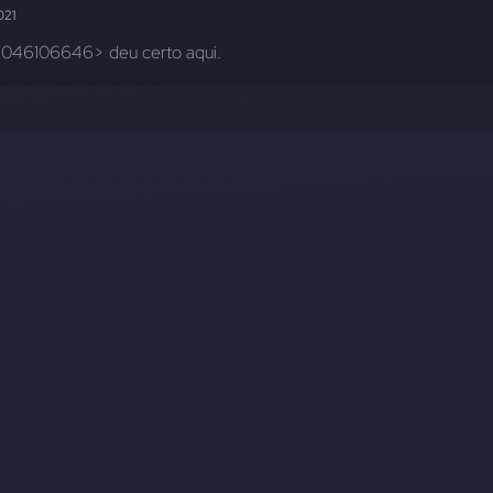
021
046106646> deu certo aqui.