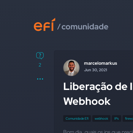
marcelomarkus
2
Jun 30, 2021
Liberação de I
Webhook
Comunidade Efí
webhook
IPs
firewa
Bom dia, quais os ips que prec