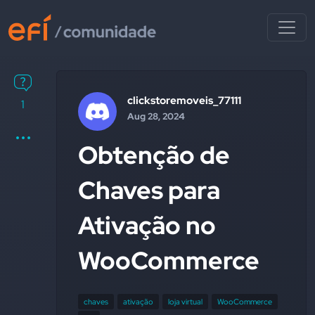
clickstoremoveis_77111
1
Aug 28, 2024
Obtenção de
Chaves para
Ativação no
WooCommerce
chaves
ativação
loja virtual
WooCommerce