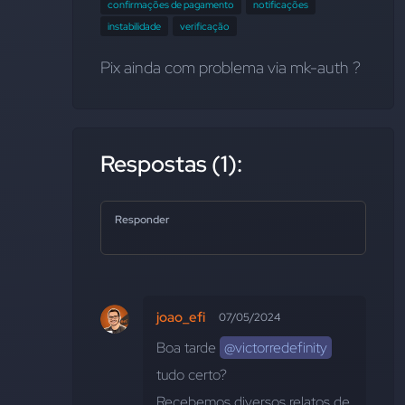
confirmações de pagamento
notificações
instabilidade
verificação
Pix ainda com problema via mk-auth ?
Respostas (1):
Responder
joao_efi
07/05/2024
Boa tarde 
@victorredefinity
tudo certo?
Recebemos diversos relatos de 