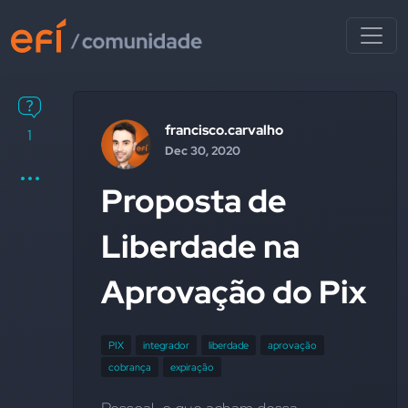
francisco.carvalho
1
Dec 30, 2020
Proposta de
Liberdade na
Aprovação do Pix
PIX
integrador
liberdade
aprovação
cobrança
expiração