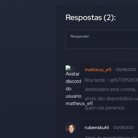
Respostas (2):
Responder
matheus_efi
03/09/2021
Boa tarde, <@!671399808
destinatário está correta
ainda não disponibilizou 
quem ela pertence.
rubenskuhl
03/09/2021
Além da transferência vi