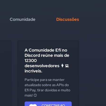
Comunidade
Discussões
A Comunidade Efí no
Discord reúne mais de
12300
desenvolvedores 👨‍💻
incríveis.
Participe para se manter
atualizado sobre as APIs do
Efí Pay, tirar dúvidas e muito
mais! 😊
CONECTAR AO