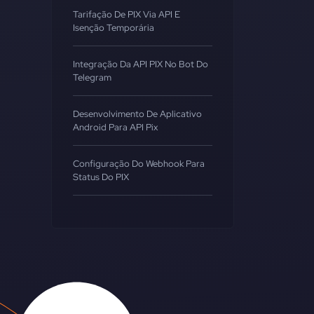
Tarifação De PIX Via API E
Isenção Temporária
Integração Da API PIX No Bot Do
Telegram
Desenvolvimento De Aplicativo
Android Para API Pix
Configuração Do Webhook Para
Status Do PIX