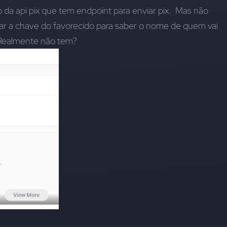
da api pix que tem endpoint para enviar pix.  Mas não 
car a chave do favorecido para saber o nome de quem vai 
. Realmente não tem?