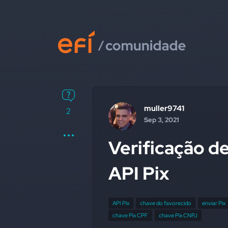
muller9741
2
Sep 3, 2021
Verificação d
API Pix
API Pix
chave do favorecido
enviar Pix
chave Pix CPF
chave Pix CNPJ