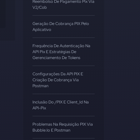
Reembolso De Pagamento Pix Via
V2/cob
Geração De Cobrança PIX Pelo
Aplicativo
Frequência De Autenticação Na
API Pix E Estratégias De
Gerenciamento De Tokens
Configurações Da API PIX E
Criação De Cobrança Via
Postman
Inclusão Do /PIX E Client_Id Na
API-Pix
Problemas Na Requisição PIX Via
Bubble.io E Postman