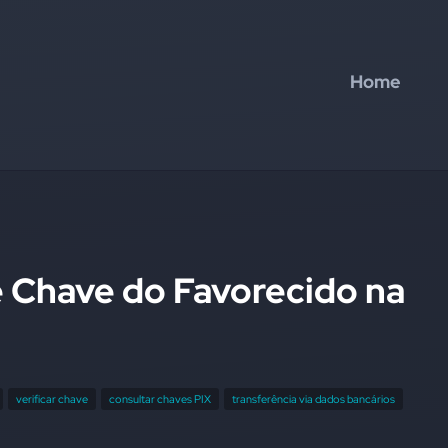
Home
e Chave do Favorecido na
verificar chave
consultar chaves PIX
transferência via dados bancários