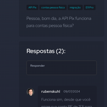
API Pix
contas pessoa física
migração
Efí Pro
Pessoa, bom dia, a API Pix funciona 
para contas pessoa física?
Respostas (2):
Responder
rubenskuhl
09/07/2024
Funciona sim, desde que você 
migre sua conta PF de "Efí para 