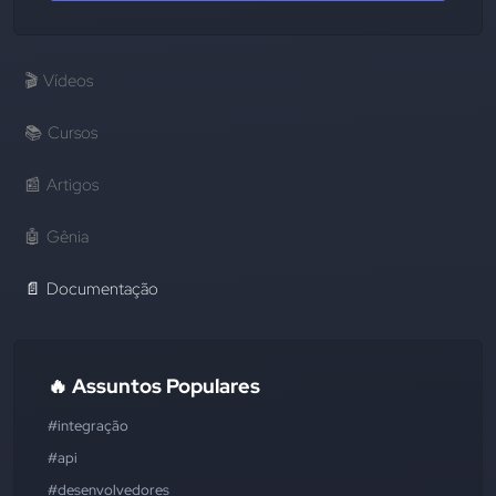
🎬
Vídeos
📚
Cursos
📰
Artigos
🤖
Gênia
📄
Documentação
🔥 Assuntos Populares
#integração
#api
#desenvolvedores