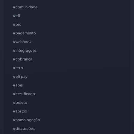
#comunidade
#efí
#pix
#pagamento
#webhook
#integrações
#cobrança
#erro
#efí pay
#apis
#certificado
#boleto
#api pix
#homologação
#discussões