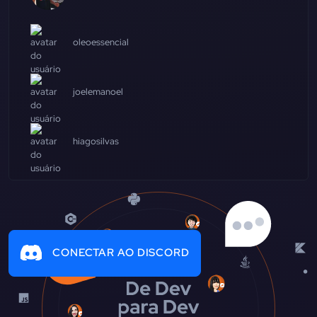
oleoessencial
joelemanoel
hiagosilvas
CONECTAR AO DISCORD