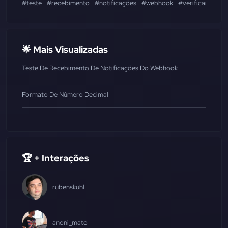
#teste
#recebimento
#notificações
#webhook
#verificar
#sta
🌟 Mais Visualizadas
Teste De Recebimento De Notificações Do Webhook
Formato De Número Decimal
🏆 + Interações
rubenskuhl
anoni_mato