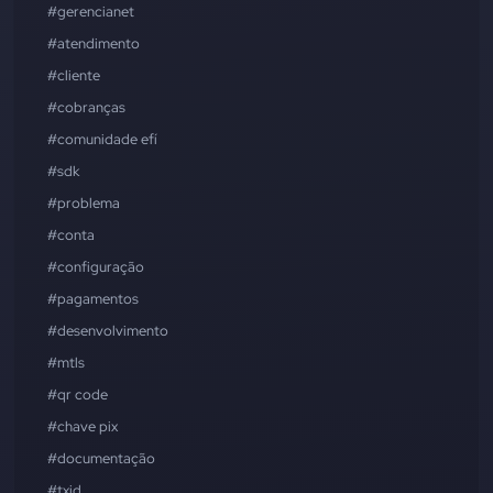
#gerencianet
#atendimento
#cliente
#cobranças
#comunidade efí
#sdk
#problema
#conta
#configuração
#pagamentos
#desenvolvimento
#mtls
#qr code
#chave pix
#documentação
#txid