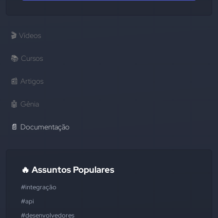
🎬
Vídeos
📚
Cursos
📰
Artigos
🤖
Gênia
📄
Documentação
🔥 Assuntos Populares
#integração
#api
#desenvolvedores