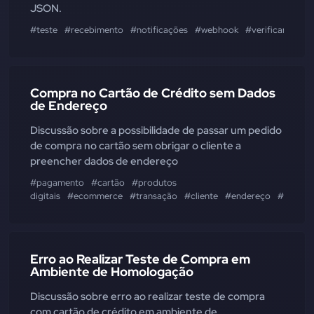
JSON.
#teste
#recebimento
#notificações
#webhook
#verificar
#sta
Compra no Cartão de Crédito sem Dados
de Endereço
Discussão sobre a possibilidade de passar um pedido
de compra no cartão sem obrigar o cliente a
preencher dados de endereço
#pagamento
#cartão
#produtos
digitais
#ecommerce
#transação
#cliente
#endereço
#dados
Erro ao Realizar Teste de Compra em
Ambiente de Homologação
Discussão sobre erro ao realizar teste de compra
com cartão de crédito em ambiente de