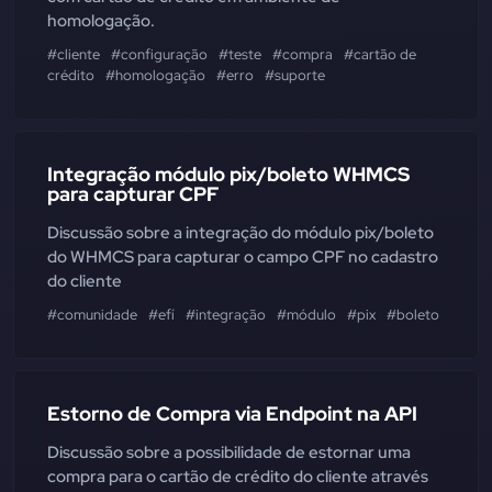
homologação.
#cliente
#configuração
#teste
#compra
#cartão de
crédito
#homologação
#erro
#suporte
Integração módulo pix/boleto WHMCS
para capturar CPF
Discussão sobre a integração do módulo pix/boleto
do WHMCS para capturar o campo CPF no cadastro
do cliente
#comunidade
#efí
#integração
#módulo
#pix
#boleto
#whm
Estorno de Compra via Endpoint na API
Discussão sobre a possibilidade de estornar uma
compra para o cartão de crédito do cliente através