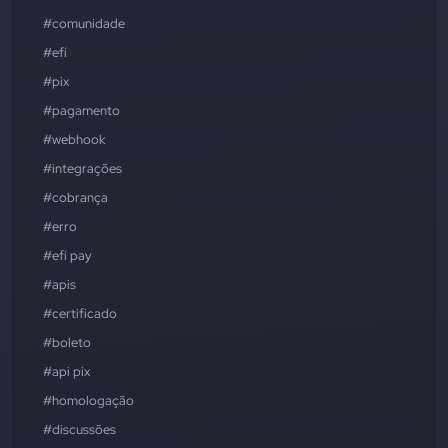
#comunidade
#efí
#pix
#pagamento
#webhook
#integrações
#cobrança
#erro
#efí pay
#apis
#certificado
#boleto
#api pix
#homologação
#discussões