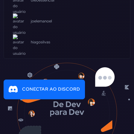
oleoessencial
joelemanoel
hiagosilvas
CONECTAR AO DISCORD