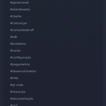
#gerencianet
#atendimento
#cliente
#cobranças
#comunidade efí
#sdk
#problema
#conta
#configuração
#pagamentos
#desenvolvimento
#mtls
#qr code
#chave pix
#documentação
#txid