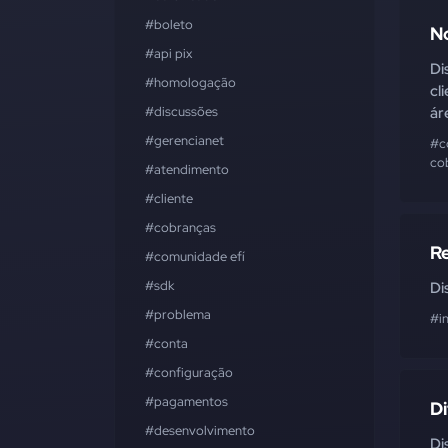
#boleto
N
#api pix
Di
#homologação
cl
#discussões
ár
#gerencianet
#c
co
#atendimento
#cliente
#cobranças
Re
#comunidade efí
#sdk
Di
#problema
#in
#conta
#configuração
#pagamentos
D
#desenvolvimento
Di