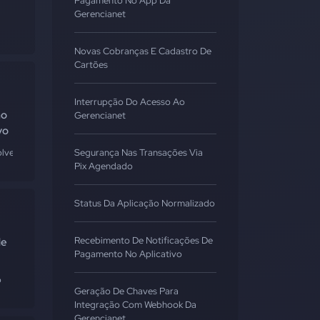
Pagamento No App Da
Gerencianet
Novas Cobranças E Cadastro De
Cartões
Interrupção Do Acesso Ao
ão
Gerencianet
vo
lvedores
Segurança Nas Transações Via
Pix Agendado
Status Da Aplicação Normalizado
Recebimento De Notificações De
de
Pagamento No Aplicativo
p
Geração De Chaves Para
Integração Com Webhook Da
Gerencianet