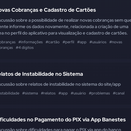
ovas Cobranças e Cadastro de Cartões
scussão sobre a possibilidade de realizar novas cobranças sem qu
iente informe os dados novamente, relacionada a criação de uma
ea no perfil do aplicativo para visualização e cadastro de cartões.
obranças
#informações
#cartão
#perfil
#app
#usuários
#novas
branças
#4 dígitos
latos de Instabilidade no Sistema
scussão sobre relatos de instabilidade no sistema do site/app
stabilidade
#sistema
#relatos
#app
#usuário
#problemas
#canal
ificuldades no Pagamento do PIX via App Banestes
scussão sobre dificuldades para pagar o PIX via app do banco