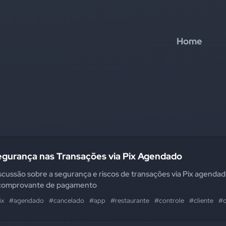
Home
egurança nas Transações via Pix Agendado
scussão sobre a segurança e riscos de transações via Pix agenda
comprovante de pagamento
ix
#agendado
#cancelado
#app
#restaurante
#controle
#cliente
#c