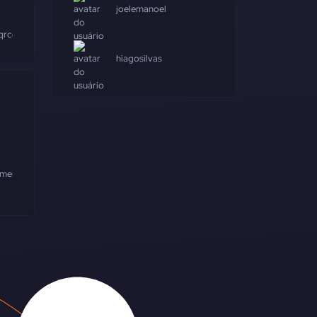
joelemanoel
qrcode
#endpoint
#falhas
#análise
#assinatura
hiagosilvas
amento
#recusa
#cliente
#chave