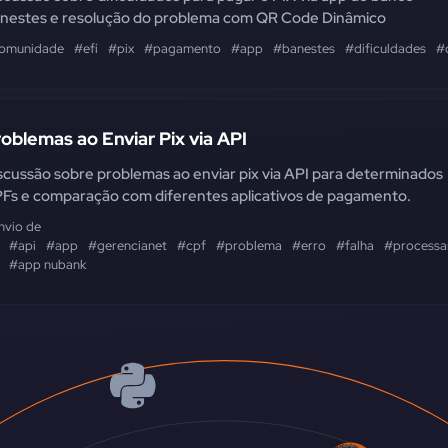
nestes e resolução do problema com QR Code Dinâmico
omunidade
#efí
#pix
#pagamento
#app
#banestes
#dificuldades
#
oblemas ao Enviar Pix via API
scussão sobre problemas ao enviar pix via API para determinados
Fs e comparação com diferentes aplicativos de pagamento.
nvio de
#api
#app
#gerencianet
#cpf
#problema
#erro
#falha
#process
#app nubank