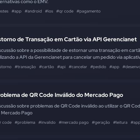
ternativas como o EMV.
estes
#app
#android
#ios
#qr code
#pagamento
storno de Transação em Cartão via API Gerencianet
scussão sobre a possibilidade de estornar uma transação em cart
ilizando a API da Gerencianet para cancelar um pedido via aplicati
storno
#transação
#cartão
#api
#cancelar
#pedido
#app
#desenvo
roblema de QR Code Inválido do Mercado Pago
scussão sobre problemas de QR Code inválido ao utilizar o QR Co
 Mercado Pago
r code
#problema
#invalido
#mercado pago
#geração
#leitura
#ap