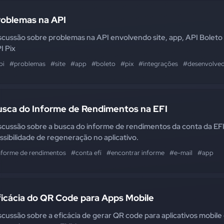
roblemas na API
scussão sobre problemas na API envolvendo site, app, API Boleto
I Pix
pi
#problemas
#site
#app
#boleto
#pix
#integrações
#desenvolve
usca do Informe de Rendimentos na EFI
scussão sobre a busca do informe de rendimentos da conta da EFI
ssibilidade de regeneração no aplicativo.
nforme de rendimentos
#conta efí
#encontrar informe
#e-mail
#app
ficácia do QR Code para Apps Mobile
scussão sobre a eficácia de gerar QR code para aplicativos mobile