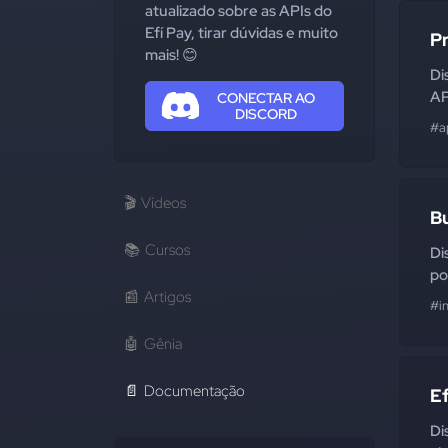
atualizado sobre as APIs do
Efí Pay, tirar dúvidas e muito
P
mais! 😊
Di
AP
CONECTAR AO
DISCORD
#a
🎬
Vídeos
B
📚
Cursos
Di
po
📰
Artigos
#i
🤖
Gênia
📄
Documentação
E
Di