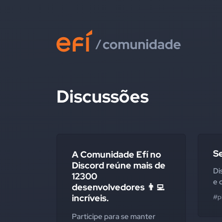
Discussões
S
A Comunidade Efí no
Discord reúne mais de
Di
12300
e 
desenvolvedores 👨‍💻
incríveis.
#p
Participe para se manter