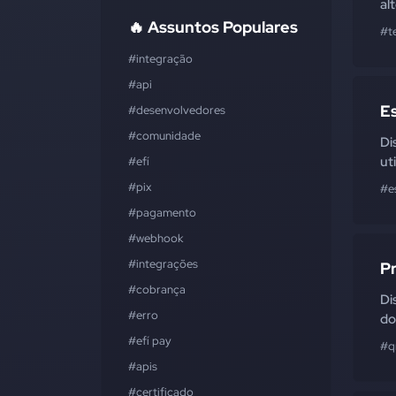
al
🔥 Assuntos Populares
#t
#integração
#api
E
#desenvolvedores
#comunidade
Di
ut
#efí
#pix
#e
#pagamento
#webhook
#integrações
P
#cobrança
Di
#erro
do
#efí pay
#q
#apis
#certificado