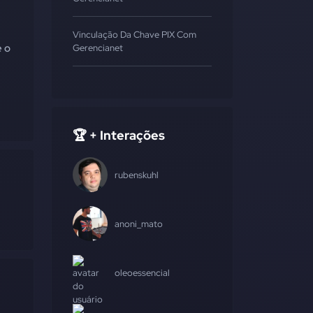
Vinculação Da Chave PIX Com
e o
Gerencianet
🏆 + Interações
rubenskuhl
anoni_mato
oleoessencial