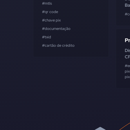
#mtls
Ba
#qr code
#c
#chave pix
#documentação
#txid
Pr
#cartão de crédito
Di
CP
#e
pix
pix