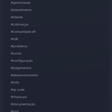
#gerencianet
#atendimento
#cliente
#cobranças
#comunidade efí
#sdk
#problema
#conta
#configuração
#pagamentos
#desenvolvimento
#mtls
#qr code
#chave pix
#documentação
#txid