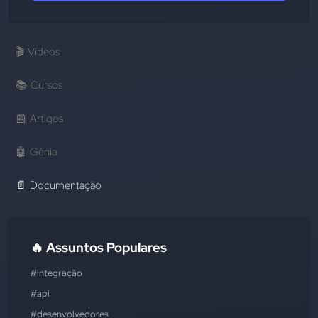
🎬
Vídeos
📚
Cursos
📰
Artigos
🤖
Gênia
📄
Documentação
🔥 Assuntos Populares
#integração
#api
#desenvolvedores