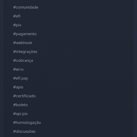
#comunidade
#efí
#pix
#pagamento
#webhook
#integrações
#cobrança
#erro
#efí pay
#apis
#certificado
#boleto
#api pix
#homologação
#discussões