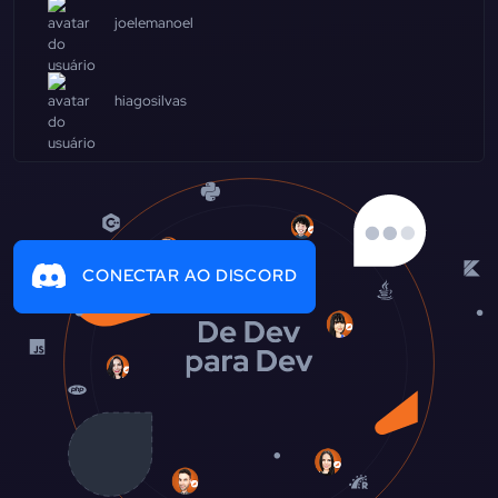
joelemanoel
hiagosilvas
CONECTAR AO DISCORD