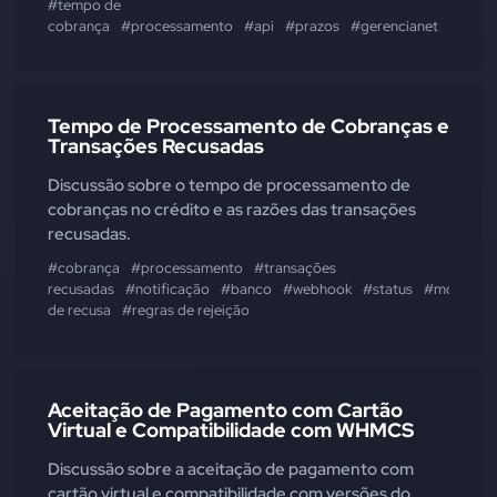
#tempo de
cobrança
#processamento
#api
#prazos
#gerencianet
#cartõ
Tempo de Processamento de Cobranças e
Transações Recusadas
Discussão sobre o tempo de processamento de
cobranças no crédito e as razões das transações
recusadas.
#cobrança
#processamento
#transações
recusadas
#notificação
#banco
#webhook
#status
#motivo
de recusa
#regras de rejeição
Aceitação de Pagamento com Cartão
Virtual e Compatibilidade com WHMCS
Discussão sobre a aceitação de pagamento com
cartão virtual e compatibilidade com versões do