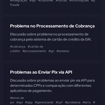
#integração
#api
#customer
#cartão
#informações
#process
fraude
Problema no Processamento de Cobrança
Discussão sobre problema no processamento de
cobrança pelo sistema de cartão de crédito da GN.
#cobrança
#cartão de
crédito
#processamento
#gn
#sistema
Problemas ao Enviar Pix via API
Discussão sobre problemas ao enviar pix via API para
determinados CPFs e comparação com diferentes
aplicativos de pagamento.
#envio de
pix
#api
#app
#gerencianet
#cpf
#problema
#erro
#falha