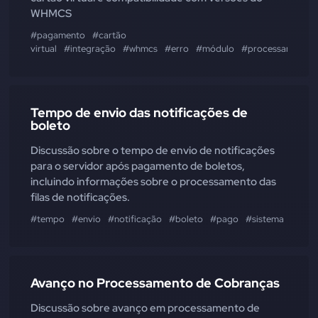
WHMCS
#pagamento
#cartão
virtual
#integração
#whmcs
#erro
#módulo
#processamento
Tempo de envio das notificações de
boleto
Discussão sobre o tempo de envio de notificações
para o servidor após pagamento de boletos,
incluindo informações sobre o processamento das
filas de notificações.
#tempo
#envio
#notificação
#boleto
#pago
#sistema
#serv
Avanço no Processamento de Cobranças
Discussão sobre avanço em processamento de