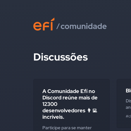
Discussões
B
A Comunidade Efí no
Discord reúne mais de
Di
12300
an
desenvolvedores 👨‍💻
incríveis.
#c
Participe para se manter