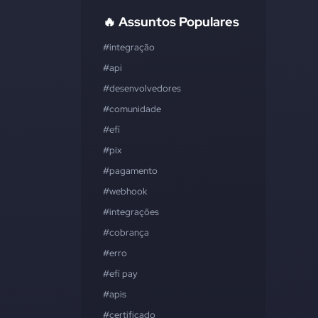
🔥 Assuntos Populares
#integração
#api
#desenvolvedores
#comunidade
#efí
#pix
#pagamento
#webhook
#integrações
#cobrança
#erro
#efí pay
#apis
#certificado