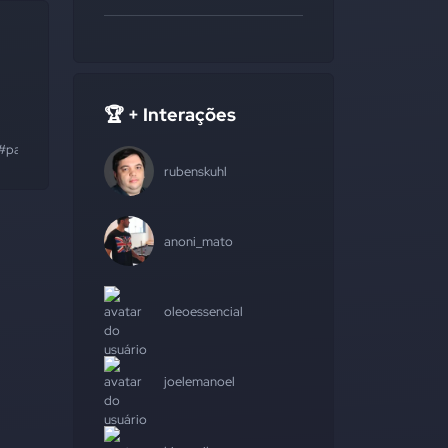
🏆 + Interações
#pagamento
rubenskuhl
anoni_mato
oleoessencial
joelemanoel