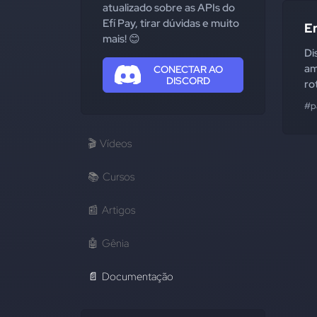
atualizado sobre as APIs do
Efí Pay, tirar dúvidas e muito
E
mais! 😊
Di
am
CONECTAR AO
DISCORD
ro
#p
🎬
Vídeos
📚
Cursos
📰
Artigos
🤖
Gênia
📄
Documentação