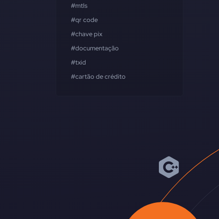
#mtls
#qr code
#chave pix
#documentação
#txid
#cartão de crédito