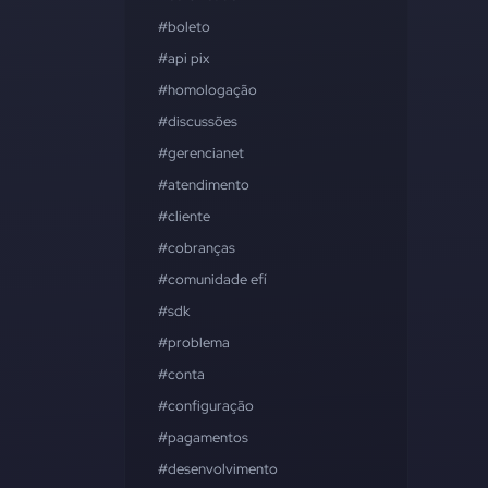
#boleto
#api pix
#homologação
#discussões
#gerencianet
#atendimento
#cliente
#cobranças
#comunidade efí
#sdk
#problema
#conta
#configuração
#pagamentos
#desenvolvimento