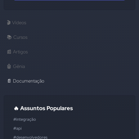
🎬
Vídeos
📚
Cursos
📰
Artigos
🤖
Gênia
📄
Documentação
🔥 Assuntos Populares
#integração
#api
#desenvolvedores