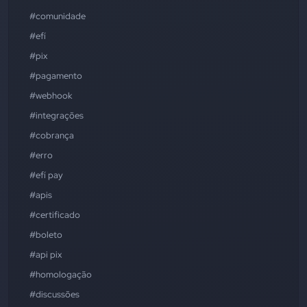
#comunidade
#efí
#pix
#pagamento
#webhook
#integrações
#cobrança
#erro
#efí pay
#apis
#certificado
#boleto
#api pix
#homologação
#discussões