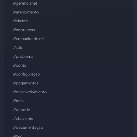
#gerencianet
#atendimento
#cliente
#cobranças
#comunidade efí
#sdk
#problema
#conta
#configuração
#pagamentos
#desenvolvimento
#mtls
#qr code
#chave pix
#documentação
#txid