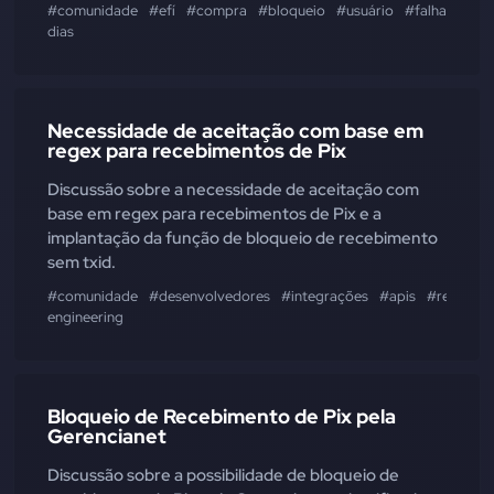
#comunidade
#efí
#compra
#bloqueio
#usuário
#falha
#tent
dias
Necessidade de aceitação com base em
regex para recebimentos de Pix
Discussão sobre a necessidade de aceitação com
base em regex para recebimentos de Pix e a
implantação da função de bloqueio de recebimento
sem txid.
#comunidade
#desenvolvedores
#integrações
#apis
#regex
#
engineering
Bloqueio de Recebimento de Pix pela
Gerencianet
Discussão sobre a possibilidade de bloqueio de