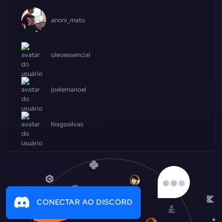
anoni_mato
oleoessencial
joelemanoel
hiagosilvas
CONECTAR AO DISCORD