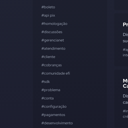
#boleto
#api pix
#homologação
P
#discussões
Di
#gerencianet
su
#atendimento
#a
int
#cliente
#cobranças
#comunidade efí
M
#sdk
C
#problema
Di
#conta
ca
#configuração
#i
#pagamentos
cr
#desenvolvimento