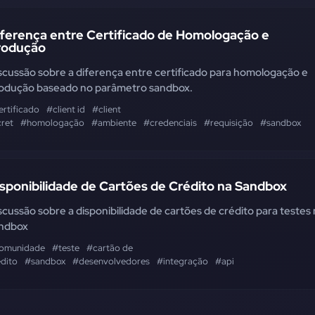
iferença entre Certificado de Homologação e
rodução
scussão sobre a diferença entre certificado para homologação e
odução baseado no parâmetro sandbox.
ertificado
#client id
#client
cret
#homologação
#ambiente
#credenciais
#requisição
#sandbox
sponibilidade de Cartões de Crédito na Sandbox
scussão sobre a disponibilidade de cartões de crédito para testes
ndbox
omunidade
#teste
#cartão de
édito
#sandbox
#desenvolvedores
#integração
#api