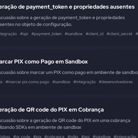
eração de payment_token e propriedades ausentes
scussão sobre a geração de payment_token e propriedades
sentes no objeto de configuração.
ntegração
#api
#payment_token
#sandbox
#client_id
#client_secret
#
arcar PIX como Pago em Sandbox
scussão sobre marcar um PIX como pago em ambiente de sandbo
ix
#marcar pix como pago
#sandbox
#integração
#desenvolvedores
eração de QR code do PIX em Cobrança
scussão sobre a geração de QR code do PIX em uma cobrança
ilizando SDKs em ambiente de sandbox
ódigo
#qr code
#pix
#cobrança
#sdks
#api
#sandbox
#integração