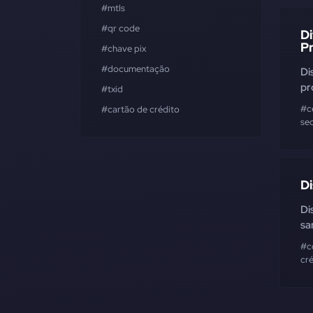
#mtls
#qr code
D
P
#chave pix
#documentação
Di
pr
#txid
#c
#cartão de crédito
se
Di
Di
sa
#c
cr