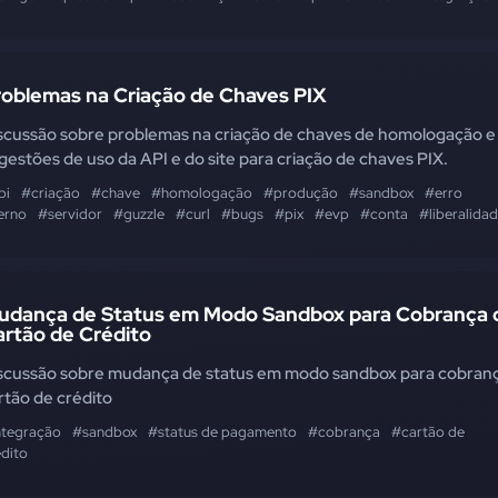
roblemas na Criação de Chaves PIX
scussão sobre problemas na criação de chaves de homologação e
gestões de uso da API e do site para criação de chaves PIX.
pi
#criação
#chave
#homologação
#produção
#sandbox
#erro
erno
#servidor
#guzzle
#curl
#bugs
#pix
#evp
#conta
#liberalida
udança de Status em Modo Sandbox para Cobrança 
artão de Crédito
scussão sobre mudança de status em modo sandbox para cobran
rtão de crédito
ntegração
#sandbox
#status de pagamento
#cobrança
#cartão de
édito