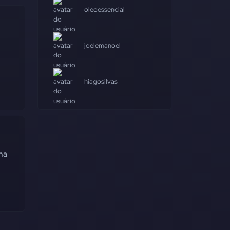
oleoessencial
joelemanoel
hiagosilvas
 na