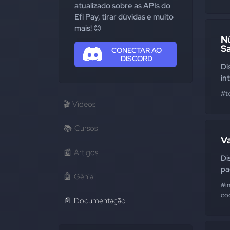
atualizado sobre as APIs do
Efí Pay, tirar dúvidas e muito
mais! 😊
N
S
CONECTAR AO
DISCORD
Di
in
#t
🎬
Vídeos
📚
Cursos
V
📰
Artigos
Di
pa
🤖
Gênia
#i
co
📄
Documentação