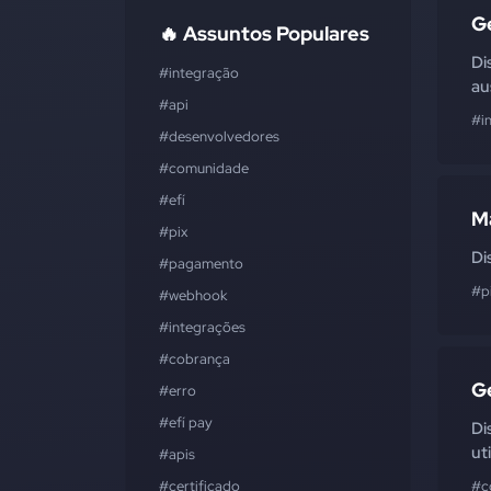
G
🔥 Assuntos Populares
Di
#integração
au
#api
#i
#desenvolvedores
#comunidade
#efí
M
#pix
Di
#pagamento
#p
#webhook
#integrações
#cobrança
G
#erro
#efí pay
Di
ut
#apis
#certificado
#c