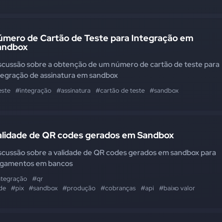
úmero de Cartão de Teste para Integração em
andbox
scussão sobre a obtenção de um número de cartão de teste para
tegração de assinatura em sandbox
este
#integração
#assinatura
#cartão de teste
#sandbox
alidade de QR codes gerados em Sandbox
scussão sobre a validade de QR codes gerados em sandbox para
gamentos em bancos
ntegração
#qr
de
#pix
#sandbox
#produção
#cobranças
#api
#baixo valor