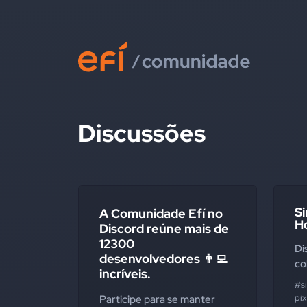
Discussões
S
A Comunidade Efí no
H
Discord reúne mais de
12300
Di
desenvolvedores 👨‍💻
co
incríveis.
#s
pix
Participe para se manter