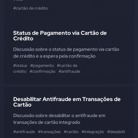
#cartão de crédito
Status de Pagamento via Cartão de
Crédito
Discussão sobre o status de pagamento via cartão
de crédito e a espera pela confirmação
#status
#pagamento
#cartão de
crédito
#confirmação
#antifraude
Desabilitar Antifraude em Transações de
Cartão
Discussão sobre desabilitar o antifraude em
transações de cartão integrado
#antifraude
#transações
#cartão
#integração
#desabilitar
#af