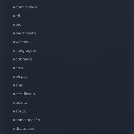
#comunidade
#efí
#pix
#pagamento
#webhook
#integrações
#cobrança
#erro
#efí pay
#apis
#certificado
#boleto
#api pix
#homologação
#discussões