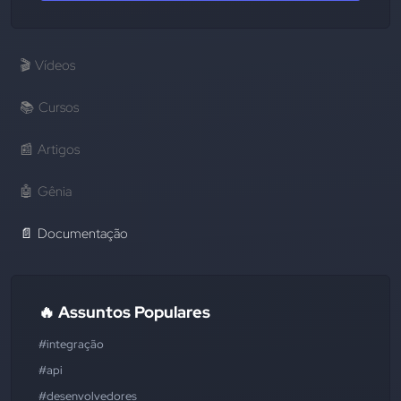
🎬
Vídeos
📚
Cursos
📰
Artigos
🤖
Gênia
📄
Documentação
🔥 Assuntos Populares
#integração
#api
#desenvolvedores