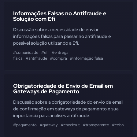
Informações Falsas no Antifraude e
Solução com Efí
Discussão sobre a necessidade de enviar
informações falsas para passar no antifraude e
possível solução utilizando a Efí.
#comunidade
#efí
#entrega
física
#antifraude
#compra
#informação falsa
Obrigatoriedade de Envio de Email em
Gateways de Pagamento
Discussão sobre a obrigatoriedade do envio de email
de confirmação em gateways de pagamento e sua
importância para análises antifraude.
#pagamento
#gateway
#checkout
#transparente
#cobrança
#