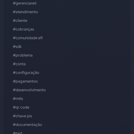
#gerencianet
#atendimento
#cliente
#cobranças
#comunidade efí
#sdk
#problema
#conta
#configuração
#pagamentos
#desenvolvimento
#mtls
#qr code
#chave pix
#documentação
#txid