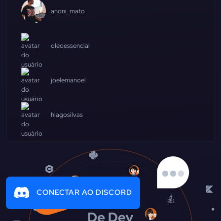
anoni_mato
oleoessencial
joelemanoel
hiagosilvas
CONECTAR AO DISCORD