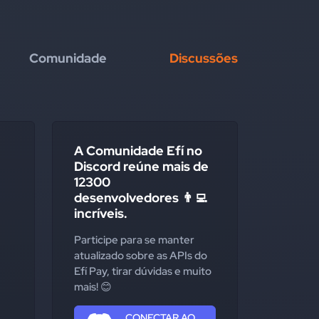
Comunidade
Discussões
A Comunidade Efí no
Discord reúne mais de
12300
desenvolvedores 👨‍💻
incríveis.
Participe para se manter
atualizado sobre as APIs do
Efí Pay, tirar dúvidas e muito
mais! 😊
CONECTAR AO