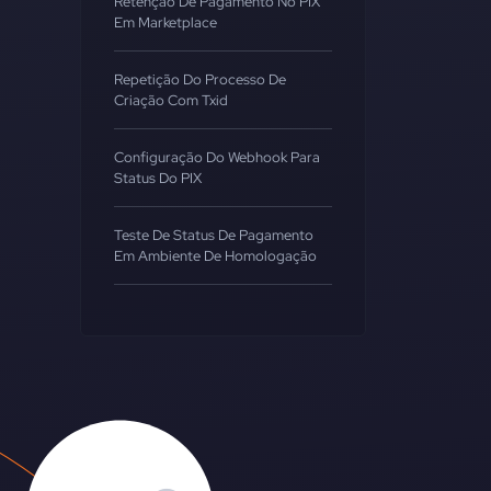
Retenção De Pagamento No PIX
Em Marketplace
Repetição Do Processo De
Criação Com Txid
Configuração Do Webhook Para
Status Do PIX
Teste De Status De Pagamento
Em Ambiente De Homologação