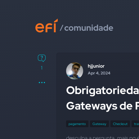
hjjunior
1
Apr 4, 2024
Obrigatorieda
Gateways de
pagamento
Gateway
Checkout
tra
desculpa a pergunta, mais pq 