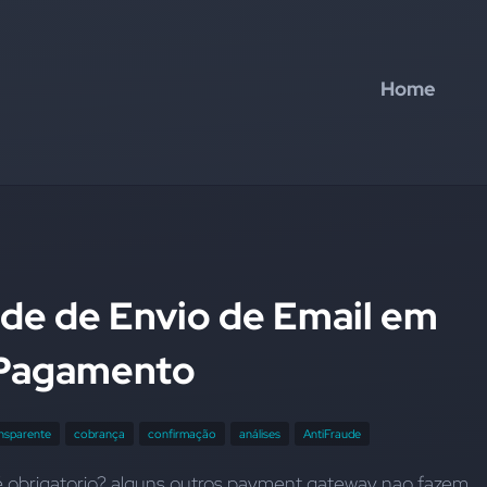
Home
de de Envio de Email em
 Pagamento
nsparente
cobrança
confirmação
análises
AntiFraude
é obrigatorio? alguns outros payment gateway nao fazem 