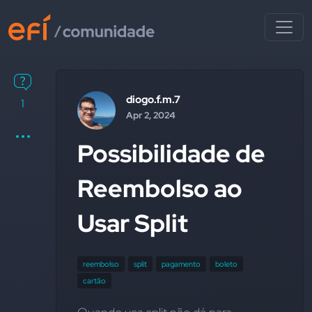
diogo.f.m.7
1
Apr 2, 2024
Possibilidade de
Reembolso ao
Usar Split
reembolso
split
pagamento
boleto
cartão